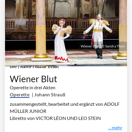
Wiener Blut | © Sandra Then
Sonntag, 10. Januar 2027 | 18:00 Uhr - 21:00
Uhr
| Aalto-Theater Essen
Wiener Blut
Operette in drei Akten
Operette
| Johann Strauß
zusammengestellt, bearbeitet und ergänzt von ADOLF
MÜLLER JUNIOR
Libretto von VICTOR LÉON UND LEO STEIN
... mehr