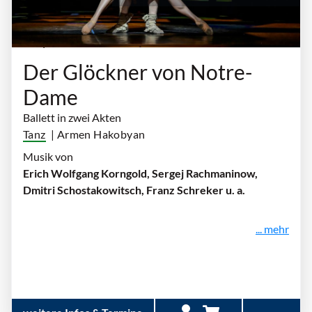
Donnerstag, 14. Januar 2027 | 19:30 Uhr - 21:30
Uhr
| Aalto-Theater Essen
Der Glöckner von Notre-
Dame
Ballett in zwei Akten
Tanz
| Armen Hakobyan
Musik von
Erich Wolfgang Korngold, Sergej Rachmaninow,
Dmitri Schostakowitsch, Franz Schreker u. a.
... mehr