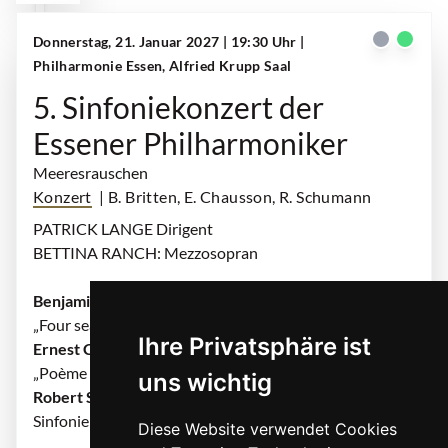
Donnerstag, 21. Januar 2027 | 19:30 Uhr
|
Philharmonie Essen, Alfried Krupp Saal
5. Sinfoniekonzert der
Essener Philharmoniker
Meeresrauschen
Konzert
| B. Britten, E. Chausson, R. Schumann
PATRICK LANGE Dirigent
BETTINA RANCH: Mezzosopran
Benjamin Britten
„Four sea interludes“ aus „Peter Grimes“, op. 33a
Ihre Privatsphäre ist
Ernest Chausson
„Poème de l’amour et de la mer“, op. 19
uns wichtig
Robert Schumann
Sinfonie Nr. 4 d-Moll, op. 120
Diese Website verwendet Cookies