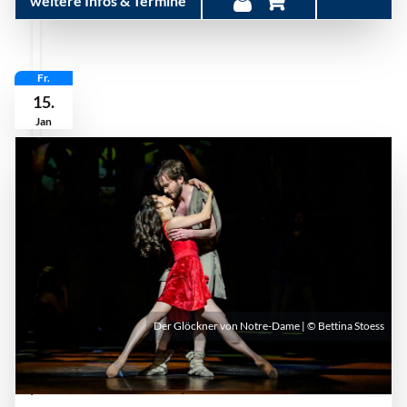
weitere Infos & Termine
Fr.
15.
Jan
Der Glöckner von Notre-Dame | © Bettina Stoess
Freitag, 15. Januar 2027 | 19:30 Uhr - 21:30 Uhr
| Aalto-Theater Essen