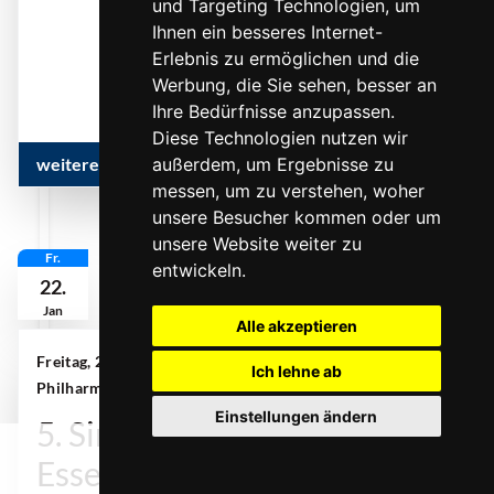
und Targeting Technologien, um
Ihnen ein besseres Internet-
... mehr
Erlebnis zu ermöglichen und die
Werbung, die Sie sehen, besser an
Ihre Bedürfnisse anzupassen.
Diese Technologien nutzen wir
weitere Infos & Termine
außerdem, um Ergebnisse zu
messen, um zu verstehen, woher
unsere Besucher kommen oder um
unsere Website weiter zu
Fr.
entwickeln.
22.
Jan
Alle akzeptieren
Freitag, 22. Januar 2027 | 19:30 Uhr
|
Ich lehne ab
Philharmonie Essen, Alfried Krupp Saal
Einstellungen ändern
5. Sinfoniekonzert der
0
Essener Philharmoniker