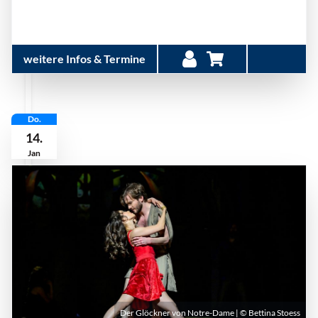
weitere Infos & Termine
Do.
14.
Jan
Der Glöckner von Notre-Dame | © Bettina Stoess