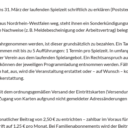
31. März der laufenden Spielzeit schriftlich zu erklären (Postste
 aus Nordrhein-Westfalen weg, steht ihnen ein Sonderkündigungs
e Nachweise (z. B. Meldebescheinigung oder Arbeitsvertrag) beleg
rgenommen werden, ist dieser grundsätzlich zu bezahlen. Ein Tausc
men mit bis zu 5 Aufführungen: 1 Termin pro Spielzeit. In umfan
t der Verein aus dem laufenden Spielangebot. Ein Rechtsanspruch 
 können der jeweiligen Programmladung entnommen werden. Fällt 
 hat, aus, wird die Veranstaltung erstattet oder – auf Wunsch – k
ckerstattung.
t mit dem ordnungsgemäßen Versand der Eintrittskarten (Versend
ugang von Karten aufgrund nicht gemeldeter Adressänderungen ha
icher Beitrag von 2,50 € zu entrichten – zahlbar im Voraus für e
rift auf 1,25 € pro Monat. Bei Familienabonnements wird der Beitra