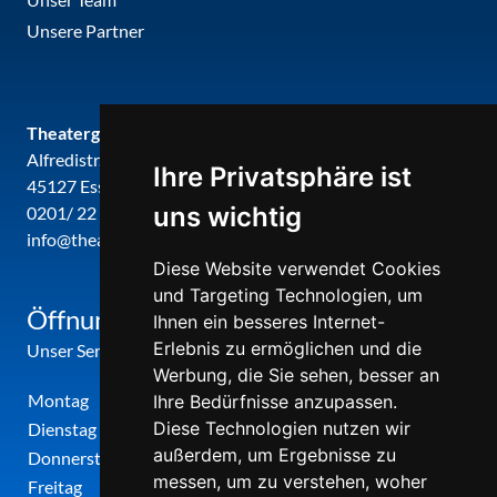
Unsere Partner
Theatergemeinde metropole ruhr
Alfredistr. 32
Ihre Privatsphäre ist
45127 Essen
uns wichtig
0201/ 22 22 29
info@theatergemeinde-metropole-ruhr.de
Diese Website verwendet Cookies
und Targeting Technologien, um
Öffnungszeiten
Ihnen ein besseres Internet-
Erlebnis zu ermöglichen und die
Unser Service-Center ist zu folgenden Zeiten geöffnet
Werbung, die Sie sehen, besser an
Montag
12:00 Uhr - 17:00 Uhr
Ihre Bedürfnisse anzupassen.
Diese Technologien nutzen wir
Dienstag
09:00 Uhr - 12:00 Uhr
außerdem, um Ergebnisse zu
Donnerstag
09:00 Uhr - 12:00 Uhr
messen, um zu verstehen, woher
Freitag
09:00 Uhr - 12:00 Uhr