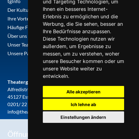
tgInfo
und Targeting Technologien, um
Ihnen ein besseres Internet-
Der Kulturführer
Erlebnis zu ermöglichen und die
Ihre Vorteile
Werbung, die Sie sehen, besser an
Häufige Fragen
Ihre Bedürfnisse anzupassen.
Über uns
Diese Technologien nutzen wir
Unser Team
außerdem, um Ergebnisse zu
Unsere Partner
messen, um zu verstehen, woher
unsere Besucher kommen oder um
unsere Website weiter zu
entwickeln.
Theatergemeinde metropole ruhr
Alfredistr. 32
Alle akzeptieren
45127 Essen
0201/ 22 22 29
Ich lehne ab
info@theatergemeinde-metropole-ruhr.de
Einstellungen ändern
0
Öffnungszeiten