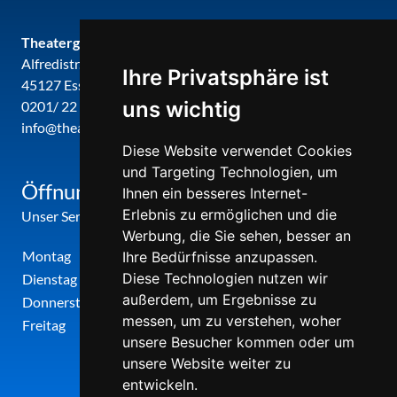
Theatergemeinde metropole ruhr
Alfredistr. 32
Ihre Privatsphäre ist
45127 Essen
uns wichtig
0201/ 22 22 29
info@theatergemeinde-metropole-ruhr.de
Diese Website verwendet Cookies
und Targeting Technologien, um
Öffnungszeiten
Ihnen ein besseres Internet-
Erlebnis zu ermöglichen und die
Unser Service-Center ist zu folgenden Zeiten geöffnet
Werbung, die Sie sehen, besser an
Montag
12:00 Uhr - 17:00 Uhr
Ihre Bedürfnisse anzupassen.
Diese Technologien nutzen wir
Dienstag
09:00 Uhr - 12:00 Uhr
außerdem, um Ergebnisse zu
Donnerstag
09:00 Uhr - 12:00 Uhr
messen, um zu verstehen, woher
Freitag
09:00 Uhr - 12:00 Uhr
unsere Besucher kommen oder um
unsere Website weiter zu
entwickeln.