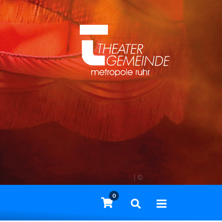
| ©
0