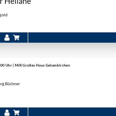
r Heliane
gold
6:00 Uhr
| MiR Großes Haus Gelsenkirchen
org Büchner