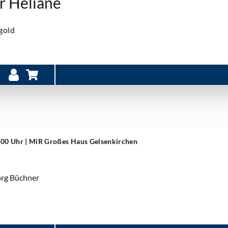
r Heliane
gold
8:00 Uhr
| MiR Großes Haus Gelsenkirchen
org Büchner