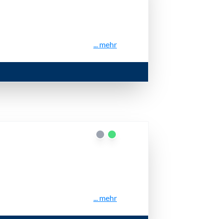
... mehr
... mehr