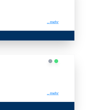
... mehr
... mehr