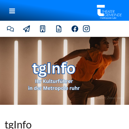
Boléro | Zoran Varga
tgInfo