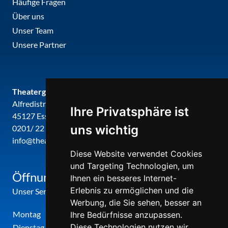
Häufige Fragen
Über uns
Unser Team
Unsere Partner
Theatergemeinde metropole ruhr
Alfredistr. 32
Ihre Privatsphäre ist
45127 Essen
uns wichtig
0201/ 22 22 29
info@theatergemeinde-metropole-ruhr.de
Diese Website verwendet Cookies
und Targeting Technologien, um
Öffnungszeiten
Ihnen ein besseres Internet-
Erlebnis zu ermöglichen und die
Unser Service-Center ist zu folgenden Zeiten geöffnet
Werbung, die Sie sehen, besser an
Montag
12:00 Uhr - 17:00 Uhr
Ihre Bedürfnisse anzupassen.
Diese Technologien nutzen wir
Dienstag
09:00 Uhr - 12:00 Uhr