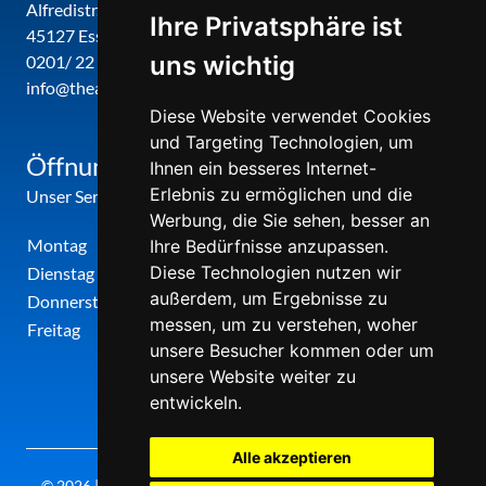
Alfredistr. 32
Ihre Privatsphäre ist
45127 Essen
uns wichtig
0201/ 22 22 29
info@theatergemeinde-metropole-ruhr.de
Diese Website verwendet Cookies
und Targeting Technologien, um
Öffnungszeiten
Ihnen ein besseres Internet-
Erlebnis zu ermöglichen und die
Unser Service-Center ist zu folgenden Zeiten geöffnet
Werbung, die Sie sehen, besser an
Montag
12:00 Uhr - 17:00 Uhr
Ihre Bedürfnisse anzupassen.
Diese Technologien nutzen wir
Dienstag
09:00 Uhr - 12:00 Uhr
außerdem, um Ergebnisse zu
Donnerstag
09:00 Uhr - 12:00 Uhr
messen, um zu verstehen, woher
Freitag
09:00 Uhr - 12:00 Uhr
unsere Besucher kommen oder um
unsere Website weiter zu
entwickeln.
Alle akzeptieren
© 2026 | Theatergemeinde metropole ruhr | 2026/27 | Letzte