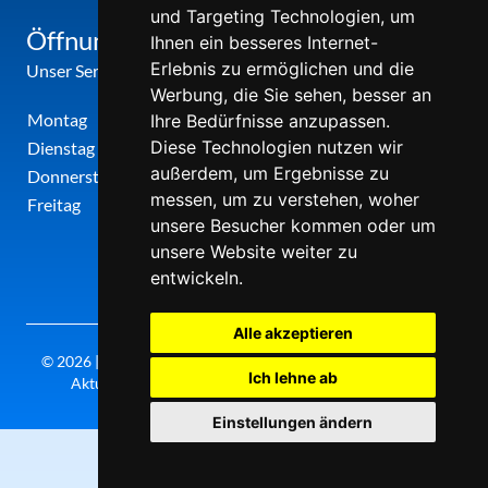
und Targeting Technologien, um
Öffnungszeiten
Ihnen ein besseres Internet-
Erlebnis zu ermöglichen und die
Unser Service-Center ist zu folgenden Zeiten geöffnet
Werbung, die Sie sehen, besser an
Montag
12:00 Uhr - 17:00 Uhr
Ihre Bedürfnisse anzupassen.
Diese Technologien nutzen wir
Dienstag
09:00 Uhr - 12:00 Uhr
außerdem, um Ergebnisse zu
Donnerstag
09:00 Uhr - 12:00 Uhr
messen, um zu verstehen, woher
Freitag
09:00 Uhr - 12:00 Uhr
unsere Besucher kommen oder um
unsere Website weiter zu
entwickeln.
Alle akzeptieren
© 2026 | Theatergemeinde metropole ruhr | 2026/27 | Letzte
Ich lehne ab
Aktualisierung: Freitag, 07. August 2026, 17:30 Uhr
Einstellungen ändern
0