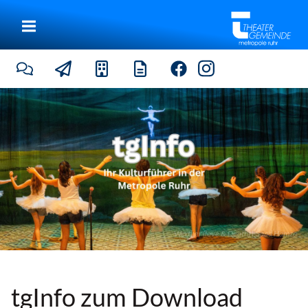
Werther (love & Death) | Saad Hamza
tgInfo zum Download