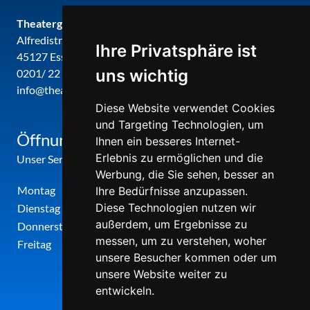
Theatergemeinde metropole ruhr
Alfredistr. 32
Ihre Privatsphäre ist
45127 Essen
uns wichtig
0201/ 22 22 29
info@theatergemeinde-metropole-ruhr.de
Diese Website verwendet Cookies
und Targeting Technologien, um
Öffnungszeiten
Ihnen ein besseres Internet-
Erlebnis zu ermöglichen und die
Unser Service-Center ist zu folgenden Zeiten geöffnet
Werbung, die Sie sehen, besser an
Montag
12:00 Uhr - 17:00 Uhr
Ihre Bedürfnisse anzupassen.
Diese Technologien nutzen wir
Dienstag
09:00 Uhr - 12:00 Uhr
außerdem, um Ergebnisse zu
Donnerstag
09:00 Uhr - 12:00 Uhr
messen, um zu verstehen, woher
Freitag
09:00 Uhr - 12:00 Uhr
unsere Besucher kommen oder um
unsere Website weiter zu
entwickeln.