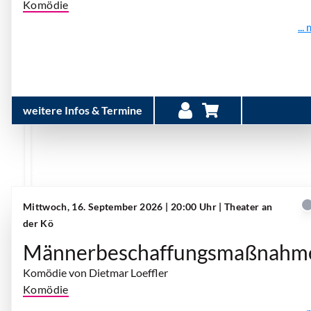
Komödie
...
weitere Infos & Termine
Mittwoch, 16. September 2026 | 20:00 Uhr
| Theater an
der Kö
Männerbeschaffungsmaßnahm
Komödie von Dietmar Loeffler
Komödie