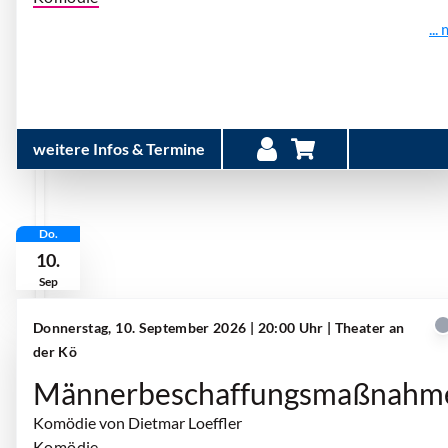
...
weitere Infos & Termine
Do.
10.
Sep
Donnerstag, 10. September 2026 | 20:00 Uhr
| Theater an
der Kö
Männerbeschaffungsmaßnahm
Komödie von Dietmar Loeffler
Komödie