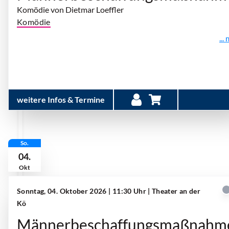
Komödie von Dietmar Loeffler
Komödie
...
weitere Infos & Termine
So.
04.
Okt
Sonntag, 04. Oktober 2026 | 11:30 Uhr
| Theater an der
Kö
Männerbeschaffungsmaßnahm