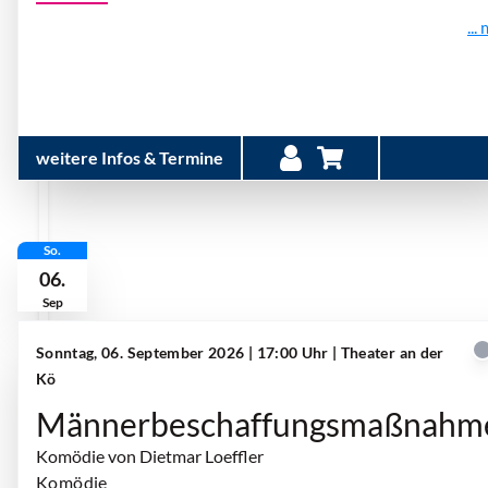
...
weitere Infos & Termine
So.
06.
Sep
Sonntag, 06. September 2026 | 17:00 Uhr
| Theater an der
Kö
Männerbeschaffungsmaßnahm
Komödie von Dietmar Loeffler
Komödie