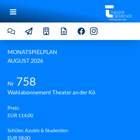
T
h
e
a
t
e
r
a
n
d
MONATSPIELPLAN
e
AUGUST 2026
r
K
ö
©
758
T
Nr
h
e
Wahlabonnement Theater an der Kö
a
t
e
Preis:
r
EUR 114,00
a
n
d
Schüler, Azubis & Studenten:
e
r
EUR 58,00
K