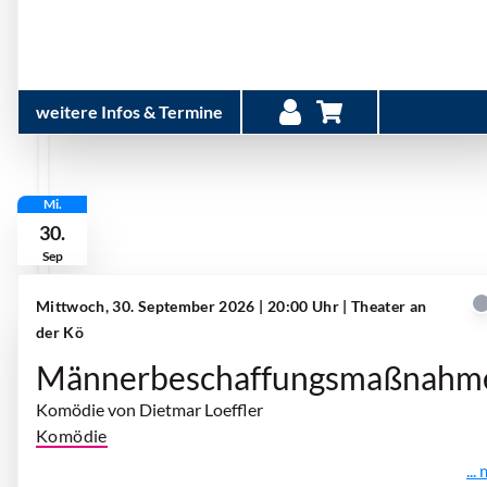
weitere Infos & Termine
Mi.
30.
Sep
Mittwoch, 30. September 2026 | 20:00 Uhr
| Theater an
der Kö
Männerbeschaffungsmaßnahm
Komödie von Dietmar Loeffler
Komödie
...