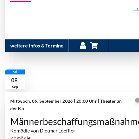
...
weitere Infos & Termine
Mi.
09.
Sep
Mittwoch, 09. September 2026 | 20:00 Uhr
| Theater an
der Kö
Männerbeschaffungsmaßnahm
Komödie von Dietmar Loeffler
Komödie