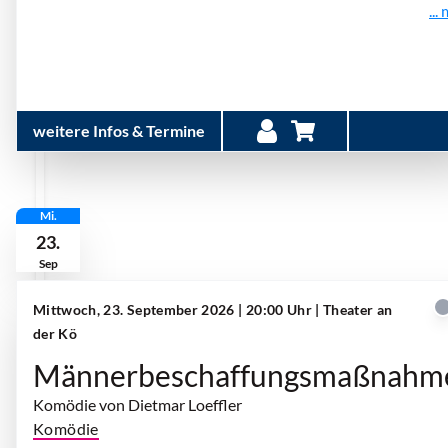
...
weitere Infos & Termine
Mi.
23.
Sep
Mittwoch, 23. September 2026 | 20:00 Uhr
| Theater an
der Kö
Männerbeschaffungsmaßnahm
Komödie von Dietmar Loeffler
Komödie