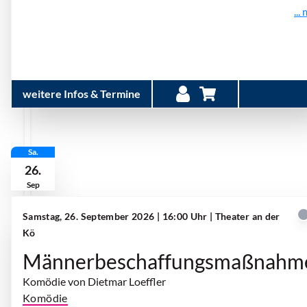
...
weitere Infos & Termine
Sa.
26.
Sep
Samstag, 26. September 2026 | 16:00 Uhr
| Theater an der
Kö
Männerbeschaffungsmaßnahm
Komödie von Dietmar Loeffler
Komödie