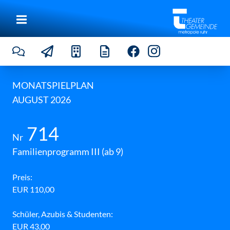
D
e
r
k
l
e
i
n
e
P
MONATSPIELPLAN
r
AUGUST 2026
i
n
z
©
714
C
Nr
a
r
Familienprogramm III (ab 9)
s
t
e
Preis:
n
EUR 110,00
F
a
s
Schüler, Azubis & Studenten:
e
l
EUR 43,00
e