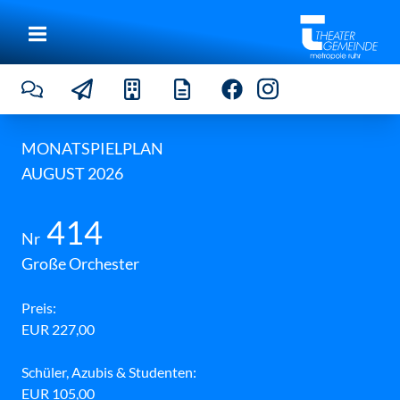
g
i
n
g
/
S
h
i
r
o
MONATSPIELPLAN
k
AUGUST 2026
o
v
©
T
414
h
Nr
e
a
Große Orchester
t
e
r
Preis:
g
EUR 227,00
e
m
e
Schüler, Azubis & Studenten:
i
n
EUR 105,00
d