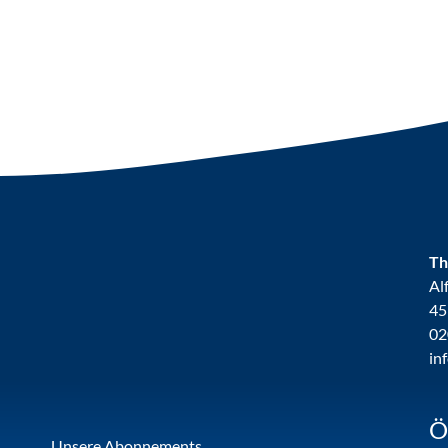
Th
Al
45
02
in
Ö
Unsere Abonnements