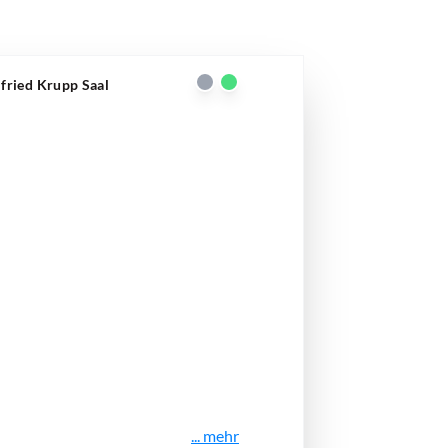
lfried Krupp Saal
... mehr