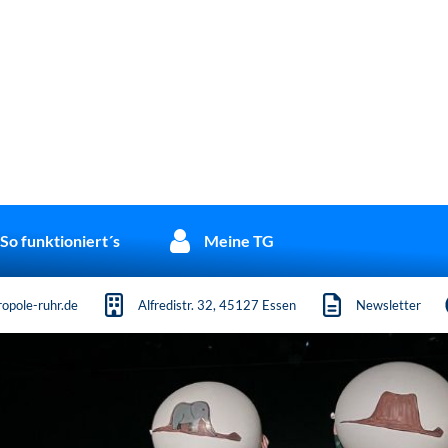
So funktioniert´s
Meine TG
opole-ruhr.de
Alfredistr. 32, 45127 Essen
Newsletter