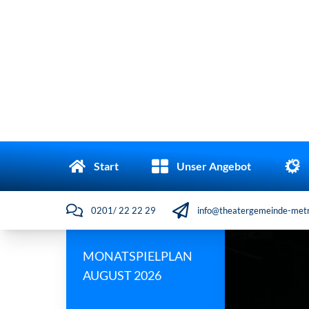
Start
Unser Angebot
0201/ 22 22 29
info@theatergemeinde-metr
MONATSPIELPLAN
AUGUST 2026