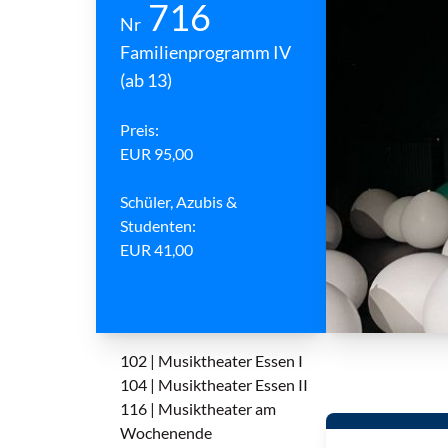
716
Nr
Familienprogramm IV
(ab 13)
Preis:
EUR 95,00
Schüler, Azubis &
Studenten:
EUR 41,00
102 | Musiktheater Essen I
104 | Musiktheater Essen II
116 | Musiktheater am
Wochenende