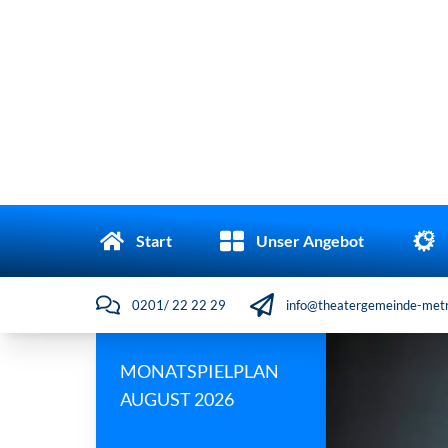
Start
Unser Angebot
0201/ 22 22 29
info@theatergemeinde-metr
MONATSPIELPLAN
AUGUST 2026