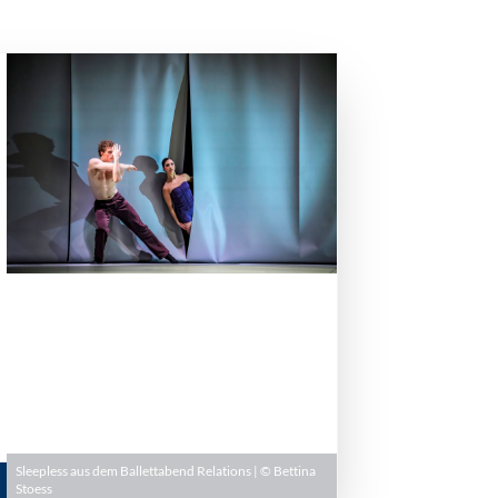
Sleepless aus dem Ballettabend Relations | © Bettina
Stoess