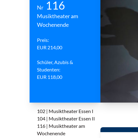
116
Nr
Musiktheater am
Wochenende
Preis:
EUR 214,00
Schüler, Azubis &
Studenten:
EUR 118,00
102 | Musiktheater Essen I
104 | Musiktheater Essen II
116 | Musiktheater am
Wochenende