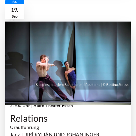
Sa.
19.
Sep
Sleepless aus dem Ballettabend Relations | © Bettina Stoess
Samstag, 19. September 2026 | 19:00 Uhr -
21:00 Uhr
| Aalto-Theater Essen
Relations
Uraufführung
Tanz
| JIRÍ KYLIÁN UND JOHAN INGER