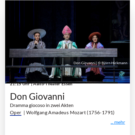
Don Giovanni | © Björn Hickmann
Sonntag, 20. September 2026 | 18:00 Uhr -
21:15 Uhr
| Aalto-Theater Essen
Don Giovanni
Dramma giocoso in zwei Akten
Oper
| Wolfgang Amadeus Mozart (1756-1791)
... mehr