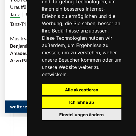
und Targeting Technologien, um
Uraufführung
Ihnen ein besseres Internet-
Tanz
| JIRÍ KYLIÁN UND JOHAN INGER
Erlebnis zu ermöglichen und die
Werbung, die Sie sehen, besser an
Tanz-Triptychon
Ihre Bedürfnisse anzupassen.
Diese Technologien nutzen wir
Musik von
außerdem, um Ergebnisse zu
Benjamin Britten, Dirk Haubrich nach Wolfgang
messen, um zu verstehen, woher
Amadeus Mozart,
unsere Besucher kommen oder um
Arvo Pärt, Maurice Ravel
unsere Website weiter zu
... mehr
entwickeln.
Alle akzeptieren
Ich lehne ab
weitere Infos & Termine
Einstellungen ändern
0