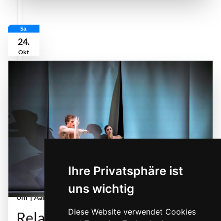
Sa.
24.
Okt
Sleepless aus dem Ballettabend Relations | © Bettina Stoess
Ihre Privatsphäre ist
Samstag, 24. Oktober 2026 | 19:00 Uhr - 21:00
uns wichtig
Uhr
| Aalto-Theater Essen
Diese Website verwendet Cookies
Relations