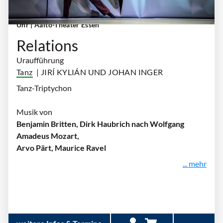
Freitag, 09. Oktober 2026 | 19:30 Uhr - 21:30
Uhr
| Aalto-Theater Essen
Relations
Uraufführung
Tanz
| JIRÍ KYLIÁN UND JOHAN INGER
Tanz-Triptychon
Musik von
Benjamin Britten, Dirk Haubrich nach Wolfgang
Amadeus Mozart,
Arvo Pärt, Maurice Ravel
... mehr