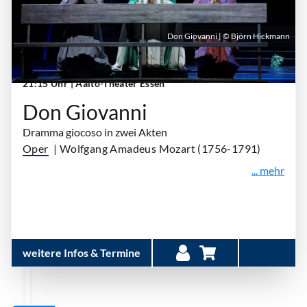
Don Giovanni | © Björn Hickmann
Sonntag, 13. September 2026 | 18:00 Uhr -
21:15 Uhr
| Aalto-Theater Essen
Don Giovanni
Dramma giocoso in zwei Akten
Oper
| Wolfgang Amadeus Mozart (1756-1791)
... mehr
weitere Infos & Termine