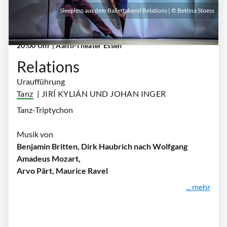
Sleepless aus dem Ballettabend Relations | © Bettina Stoess
Sonntag, 27. September 2026 | 18:00 Uhr -
20:00 Uhr
| Aalto-Theater Essen
Relations
Uraufführung
Tanz
| JIRÍ KYLIÁN UND JOHAN INGER
Tanz-Triptychon
Musik von
Benjamin Britten, Dirk Haubrich nach Wolfgang
Amadeus Mozart,
Arvo Pärt, Maurice Ravel
... mehr