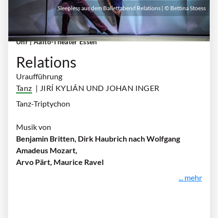
Sleepless aus dem Ballettabend Relations | © Bettina Stoess
Sonntag, 04. Oktober 2026 | 18:00 Uhr - 20:00
Uhr
| Aalto-Theater Essen
Relations
Uraufführung
Tanz
| JIRÍ KYLIÁN UND JOHAN INGER
Tanz-Triptychon
Musik von
Benjamin Britten, Dirk Haubrich nach Wolfgang
Amadeus Mozart,
Arvo Pärt, Maurice Ravel
... mehr