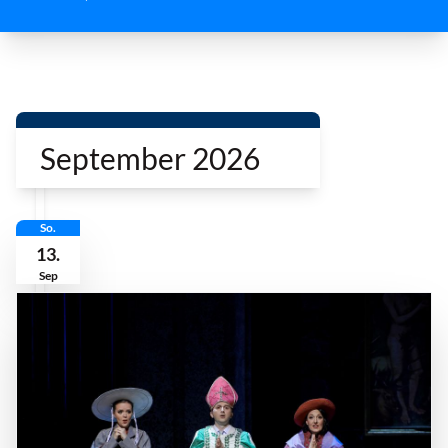
i
September 2026
So.
13.
Sep