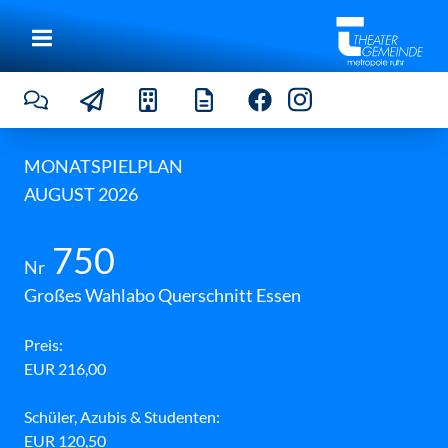
n
c
i
u
l
l
a
d
e
l
MONATSPIELPLAN
W
AUGUST 2026
e
s
t
©
750
A
Nr
l
v
Großes Wahlabo Querschnitt Essen
i
s
e
Preis:
P
EUR 216,00
r
e
d
Schüler, Azubis & Studenten:
i
e
EUR 120,50
r