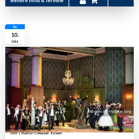
weitere Infos & Termine
Sa.
10.
Okt
Rigoletto | © Matthias Jung
Samstag, 10. Oktober 2026 | 19:00 Uhr - 21:45
Uhr
| Aalto-Theater Essen