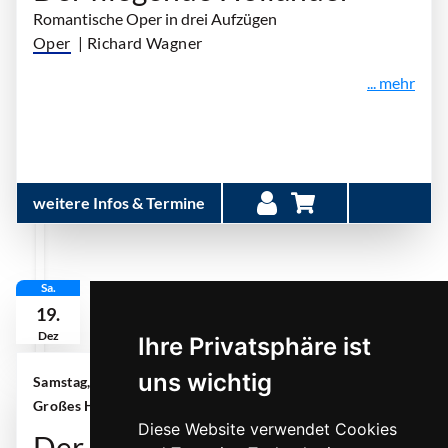
Romantische Oper in drei Aufzügen
Oper
| Richard Wagner
... mehr
weitere Infos & Termine
Sa.
19.
Dez
Ihre Privatsphäre ist
uns wichtig
Samstag, 19. Dezember 2026 | 16:00 Uhr
| MiR
Großes Haus Gelsenkirchen
Diese Website verwendet Cookies
Der Räuber Hotzenplotz