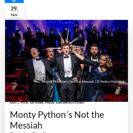
So.
29.
Nov
Monty Phython's Not the Messiah | © Pedro Malinoski
Sonntag, 29. November 2026 | 18:00 Uhr - 20:00
Uhr
| MiR Großes Haus Gelsenkirchen
Monty Python´s Not the
Messiah