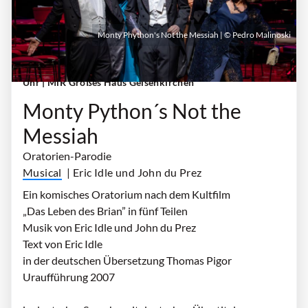
Monty Phython's Not the Messiah | © Pedro Malinoski
Sonntag, 08. November 2026 | 18:00 Uhr - 20:00
Uhr
| MiR Großes Haus Gelsenkirchen
Monty Python´s Not the
Messiah
Oratorien-Parodie
Musical
| Eric Idle und John du Prez
Ein komisches Oratorium nach dem Kultfilm
„Das Leben des Brian” in fünf Teilen
Musik von Eric Idle und John du Prez
Text von Eric Idle
in der deutschen Übersetzung Thomas Pigor
Uraufführung 2007