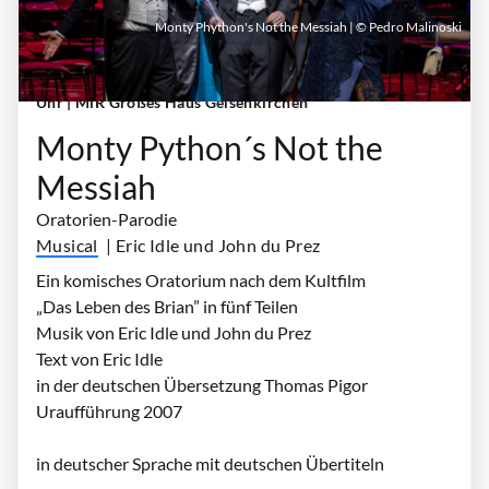
Monty Phython's Not the Messiah | © Pedro Malinoski
Sonntag, 06. Dezember 2026 | 16:00 Uhr - 18:00
Uhr
| MiR Großes Haus Gelsenkirchen
Monty Python´s Not the
Messiah
Oratorien-Parodie
Musical
| Eric Idle und John du Prez
Ein komisches Oratorium nach dem Kultfilm
„Das Leben des Brian” in fünf Teilen
Musik von Eric Idle und John du Prez
Text von Eric Idle
in der deutschen Übersetzung Thomas Pigor
Uraufführung 2007
in deutscher Sprache mit deutschen Übertiteln