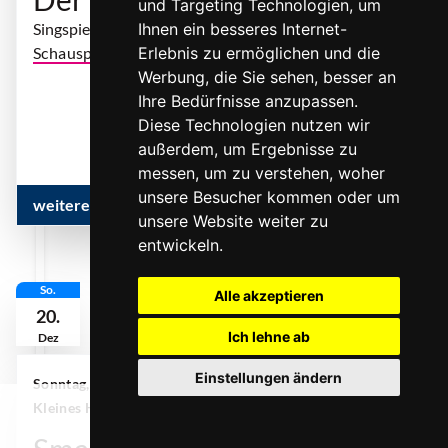
und Targeting Technologien, um
Singspiel von Sebastian Schwab
Ihnen ein besseres Internet-
Schauspiel
| O. Preußler
Erlebnis zu ermöglichen und die
Werbung, die Sie sehen, besser an
... mehr
Ihre Bedürfnisse anzupassen.
Diese Technologien nutzen wir
außerdem, um Ergebnisse zu
messen, um zu verstehen, woher
unsere Besucher kommen oder um
weitere Infos & Termine
unsere Website weiter zu
entwickeln.
So.
Alle akzeptieren
20.
Ich lehne ab
Dez
Einstellungen ändern
Sonntag, 20. Dezember 2026 | 18:00 Uhr
| MiR
Kleines Haus Gelsenkirchen
0