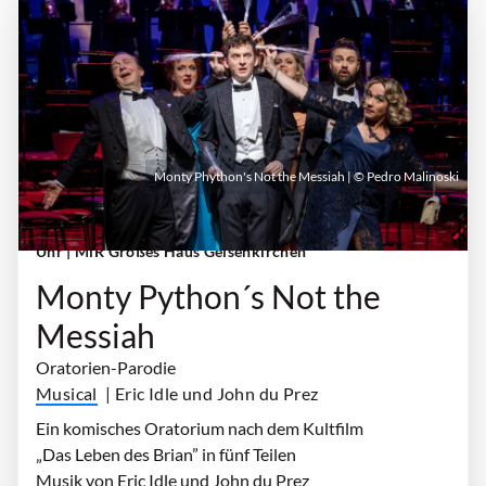
Monty Phython's Not the Messiah | © Pedro Malinoski
Sonntag, 25. Oktober 2026 | 18:00 Uhr - 20:00
Uhr
| MiR Großes Haus Gelsenkirchen
Monty Python´s Not the
Messiah
Oratorien-Parodie
Musical
| Eric Idle und John du Prez
Ein komisches Oratorium nach dem Kultfilm
„Das Leben des Brian” in fünf Teilen
Musik von Eric Idle und John du Prez