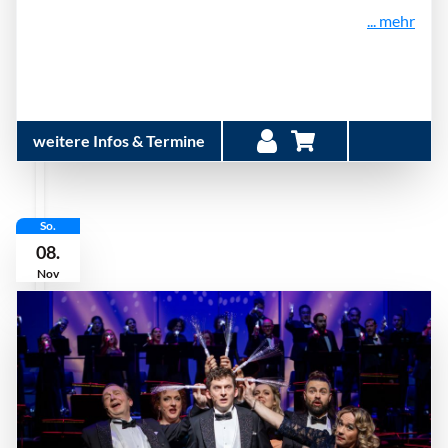
... mehr
weitere Infos & Termine
So.
08.
Nov