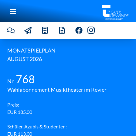
Y
e
s
t
MONATSPIELPLAN
e
AUGUST 2026
r
d
a
t
768
e
Nr
©
M
Wahlabonnement Musiktheater im Revier
a
t
t
Preis:
h
EUR 185,00
i
a
s
Schüler, Azubis & Studenten:
J
u
EUR 113,00
n