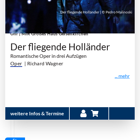
Der fliegende Holländer | © Pedro Malinoski
Freitag, 11. Dezember 2026 | 19:00 Uhr - 21:40
Uhr
| MiR Großes Haus Gelsenkirchen
Der fliegende Holländer
Romantische Oper in drei Aufzügen
Oper
| Richard Wagner
... mehr
weitere Infos & Termine
Sa.