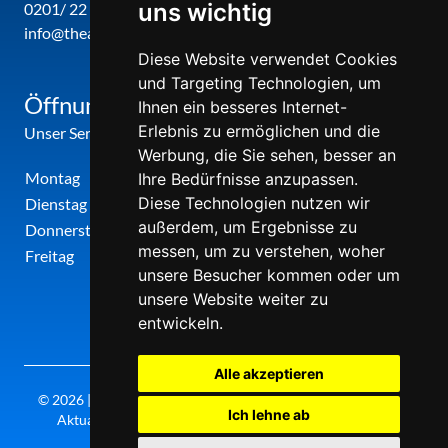
uns wichtig
0201/ 22 22 29
info@theatergemeinde-metropole-ruhr.de
Diese Website verwendet Cookies
und Targeting Technologien, um
Öffnungszeiten
Ihnen ein besseres Internet-
Erlebnis zu ermöglichen und die
Unser Service-Center ist zu folgenden Zeiten geöffnet
Werbung, die Sie sehen, besser an
Montag
12:00 Uhr - 17:00 Uhr
Ihre Bedürfnisse anzupassen.
Diese Technologien nutzen wir
Dienstag
09:00 Uhr - 12:00 Uhr
außerdem, um Ergebnisse zu
Donnerstag
09:00 Uhr - 12:00 Uhr
messen, um zu verstehen, woher
Freitag
09:00 Uhr - 12:00 Uhr
unsere Besucher kommen oder um
unsere Website weiter zu
entwickeln.
Alle akzeptieren
© 2026 | Theatergemeinde metropole ruhr | 2026/27 | Letzte
Ich lehne ab
Aktualisierung: Mittwoch, 05. August 2026, 20:30 Uhr