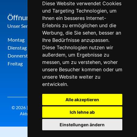
Diese Website verwendet Cookies
und Targeting Technologien, um
Öffnungszeiten
Ihnen ein besseres Internet-
Erlebnis zu ermöglichen und die
Unser Service-Center ist zu folgenden Zeiten geöffnet
Werbung, die Sie sehen, besser an
Montag
12:00 Uhr - 17:00 Uhr
Ihre Bedürfnisse anzupassen.
Diese Technologien nutzen wir
Dienstag
09:00 Uhr - 12:00 Uhr
außerdem, um Ergebnisse zu
Donnerstag
09:00 Uhr - 12:00 Uhr
messen, um zu verstehen, woher
Freitag
09:00 Uhr - 12:00 Uhr
unsere Besucher kommen oder um
unsere Website weiter zu
entwickeln.
Alle akzeptieren
© 2026 | Theatergemeinde metropole ruhr | 2026/27 | Letzte
Ich lehne ab
Aktualisierung: Freitag, 07. August 2026, 20:30 Uhr
Einstellungen ändern
0