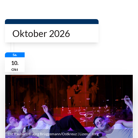
Oktober 2026
Sa.
10.
Okt
Die Räuber | © Jörg Brüggemann/Ostkreuz | Lizenz:
Jörg