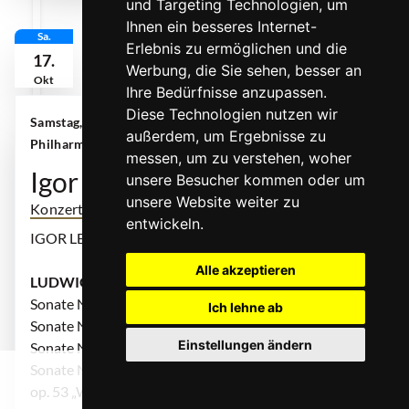
und Targeting Technologien, um
Ihnen ein besseres Internet-
Sa.
Erlebnis zu ermöglichen und die
17.
Werbung, die Sie sehen, besser an
Okt
Ihre Bedürfnisse anzupassen.
Diese Technologien nutzen wir
Samstag, 17. Oktober 2026 | 19:00 Uhr
|
außerdem, um Ergebnisse zu
Philharmonie Essen, Alfried Krupp Saal
messen, um zu verstehen, woher
Igor Levit - Alles Beethoven I
unsere Besucher kommen oder um
unsere Website weiter zu
Konzert
entwickeln.
IGOR LEVIT: Klavier
Alle akzeptieren
LUDWIG VAN BEETHOVEN
Sonate Nr. 1 f-Moll für Klavier, op. 2 Nr. 1
Ich lehne ab
Sonate Nr. 12 As-Dur für Klavier, op. 26
Einstellungen ändern
Sonate Nr. 25 G-Dur für Klavier, op. 79
Sonate Nr. 21 C-Dur für Klavier,
0
op. 53 „Waldstein“