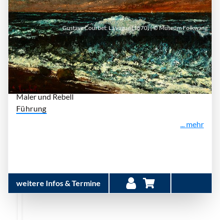
Gustave Courbet: La vague (1870) | © Museum Folkwang
Sonntag, 11. Oktober 2026 | 15:30 Uhr - 16:30
Uhr
| Museum Folkwang Essen
Ich, Gustave Courbet
Maler und Rebell
Führung
... mehr
weitere Infos & Termine