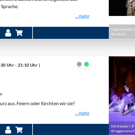
 Sprache.
... mehr
Catarina oder 
Smailovic
:30 Uhr - 21:10 Uhr
|
er
z aus. Feiern oder fürchten wir sie?
... mehr
Die Räuber | ©
Brüggemann/O