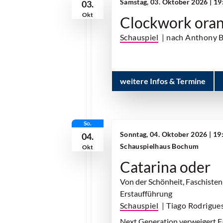
Samstag, 03. Oktober 2026 | 1
03.
Okt
Clockwork ora
Schauspiel
| nach Anthony 
weitere Infos & Termine
So.
Sonntag, 04. Oktober 2026 | 19
04.
Schauspielhaus Bochum
Okt
Catarina oder
Von der Schönheit, Faschiste
Erstaufführung
Schauspiel
| Tiago Rodrigue
Next Generation verweigert Fa