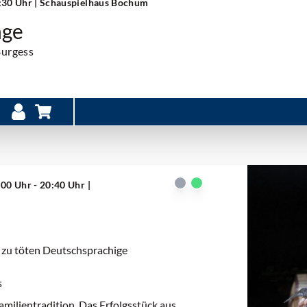
9:30 Uhr
| Schauspielhaus Bochum
nge
Burgess
:00 Uhr - 20:40 Uhr
|
n zu töten Deutschsprachige
s
milientradition. Das Erfolgsstück aus