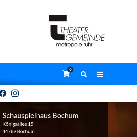
0
Schauspielhaus Bochum
Königsallee 15
44789 Bochum