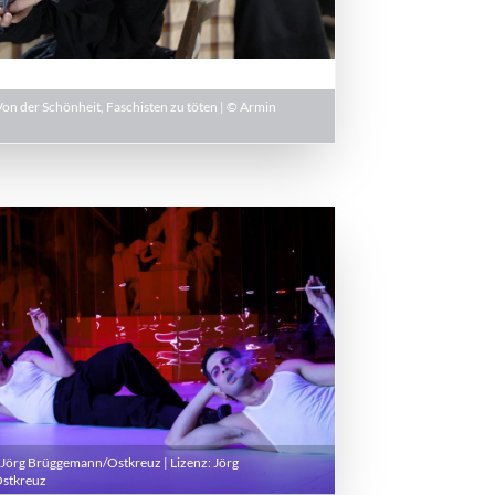
Von der Schönheit, Faschisten zu töten | © Armin
 Jörg Brüggemann/Ostkreuz | Lizenz:
Jörg
stkreuz