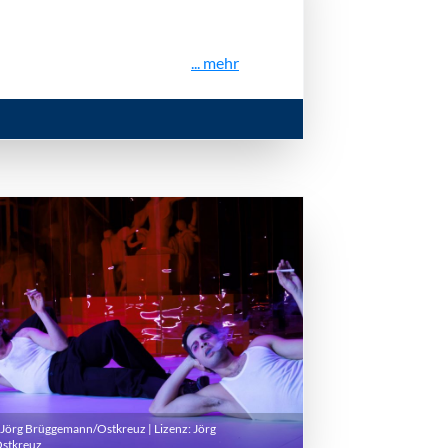
... mehr
 Jörg Brüggemann/Ostkreuz | Lizenz:
Jörg
stkreuz