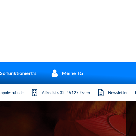
So funktioniert´s
Meine TG
opole-ruhr.de
Alfredistr. 32, 45127 Essen
Newsletter