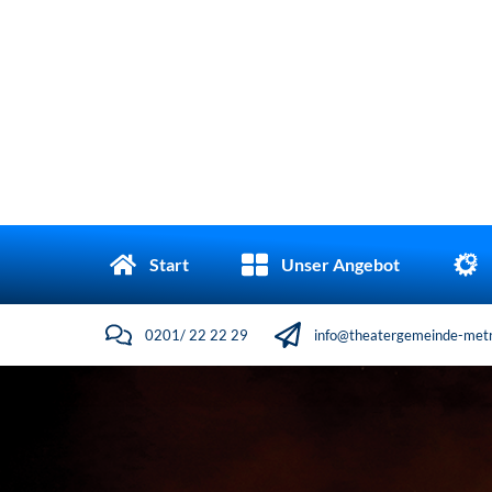
Start
Unser Angebot
0201/ 22 22 29
info@theatergemeinde-metr