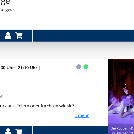
nge
Burgess
:30 Uhr - 21:10 Uhr
|
er
z aus. Feiern oder fürchten wir sie?
... mehr
Die Räuber | ©
Brüggemann/O