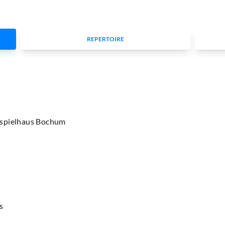
REPERTOIRE
uspielhaus Bochum
s