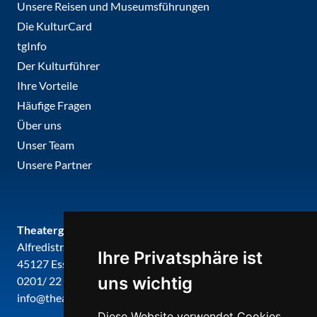
Unsere Reisen und Museumsführungen
Die KulturCard
tgInfo
Der Kulturführer
Ihre Vorteile
Häufige Fragen
Über uns
Unser Team
Unsere Partner
Theatergemeinde metropole ruhr
Alfredistr. 32
Ihre Privatsphäre ist
45127 Essen
uns wichtig
0201/ 22 22 29
info@theatergemeinde-metropole-ruhr.de
Diese Website verwendet Cookies