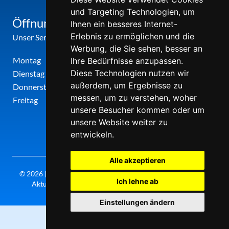
und Targeting Technologien, um
Öffnungszeiten
Ihnen ein besseres Internet-
Erlebnis zu ermöglichen und die
Unser Service-Center ist zu folgenden Zeiten geöffnet
Werbung, die Sie sehen, besser an
Montag
12:00 Uhr - 17:00 Uhr
Ihre Bedürfnisse anzupassen.
Diese Technologien nutzen wir
Dienstag
09:00 Uhr - 12:00 Uhr
außerdem, um Ergebnisse zu
Donnerstag
09:00 Uhr - 12:00 Uhr
messen, um zu verstehen, woher
Freitag
09:00 Uhr - 12:00 Uhr
unsere Besucher kommen oder um
unsere Website weiter zu
entwickeln.
Alle akzeptieren
© 2026 | Theatergemeinde metropole ruhr | 2026/27 | Letzte
Ich lehne ab
Aktualisierung: Samstag, 08. August 2026, 16:30 Uhr
Einstellungen ändern
0