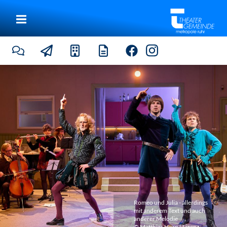
Romeo und Julia - allerdings
mit anderem Text und auch
anderer Melodie
© Matthias Horn | Lizenz: