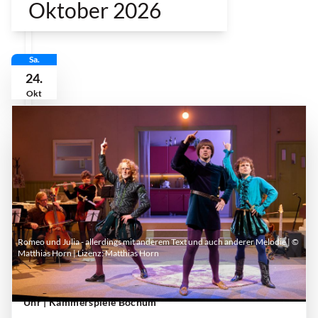
Oktober 2026
Sa.
24.
Okt
Romeo und Julia - allerdings mit anderem Text und auch anderer Melodie | ©
Matthias Horn | Lizenz:
Matthias Horn
Samstag, 24. Oktober 2026 | 19:30 Uhr - 21:20
Uhr
| Kammerspiele Bochum