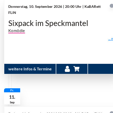
Donnerstag, 10. September 2026 | 20:00 Uhr
| KaBARett
FLiN
Sixpack im Speckmantel
Komödie
...
weitere Infos & Termine
Fr.
11.
Sep