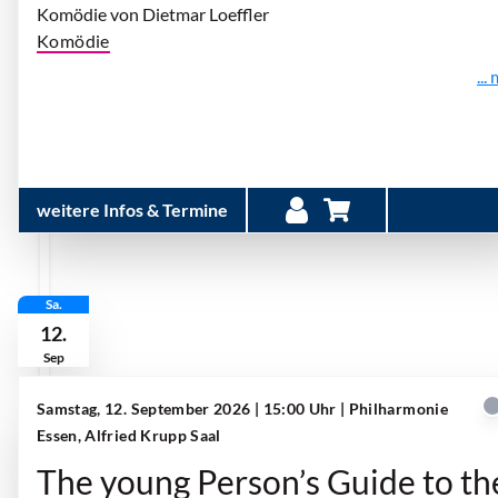
Komödie von Dietmar Loeffler
Komödie
...
weitere Infos & Termine
Sa.
12.
Sep
Samstag, 12. September 2026 | 15:00 Uhr
| Philharmonie
Essen, Alfried Krupp Saal
The young Person’s Guide to th