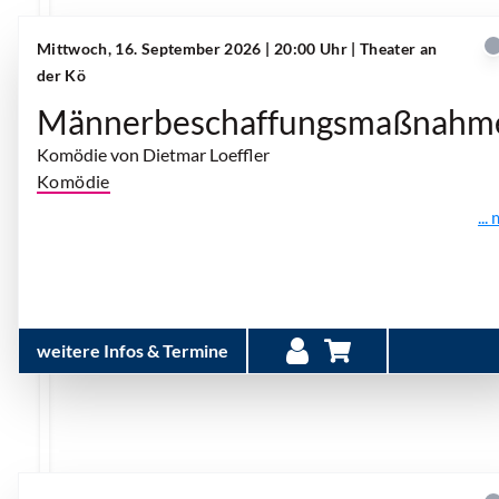
Mittwoch, 16. September 2026 | 20:00 Uhr
| Theater an
der Kö
Männerbeschaffungsmaßnahm
Komödie von Dietmar Loeffler
Komödie
...
weitere Infos & Termine