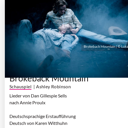
Brokeback Mountain | © Lukas
Donnerstag, 17. September 2026 | 19:30 Uhr
| Theater
Oberhausen
Brokeback Mountain
Schauspiel
| Ashley Robinson
Lieder von Dan Gillespie Sells
nach Annie Proulx
Deutschsprachige Erstaufführung
Deutsch von Karen Witthuhn