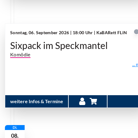
Sonntag, 06. September 2026 | 18:00 Uhr
| KaBARett FLiN
Sixpack im Speckmantel
Komödie
...
weitere Infos & Termine
Di.
08.