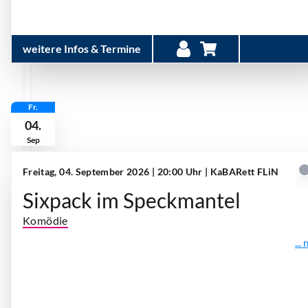
weitere Infos & Termine
Fr.
04.
Sep
Freitag, 04. September 2026 | 20:00 Uhr
| KaBARett FLiN
Sixpack im Speckmantel
Komödie
...