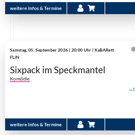
weitere Infos & Termine
Samstag, 05. September 2026 | 20:00 Uhr
| KaBARett
FLiN
Sixpack im Speckmantel
Komödie
...
weitere Infos & Termine