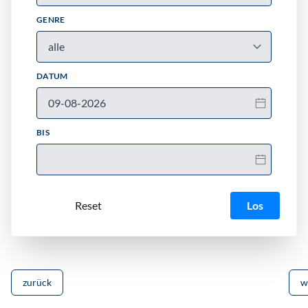
GENRE
DATUM
BIS
Los
zurück
w