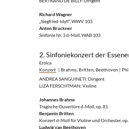
BERTRAND DE BILLY: Dirigent
Richard Wagner
„Siegfried-Idyll“, WWV 103
Anton Bruckner
Sinfonie Nr. 3 d-Moll, WAB 103
2. Sinfoniekonzert der Essen
Eroica
Konzert
| Brahms, Britten, Beethoven
| Ph
ANDREA SANGUINETI: Dirigent
LIZA FERSCHTMAN: Violine
Johannes Brahms
Tragische Ouvertüre d-Moll, op. 81
Benjamin Britten
Konzert d-Moll für Violine und Orchester, op.
Ludwig van Beethoven