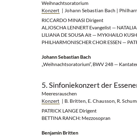
Weihnachtsoratorium
Konzert
| Johann Sebastian Bach
| Philhar
RICCARDO MINASI Dirigent
ALJOSCHA LENNERT Evangelist — NATALI
LILIANA DE SOUSA Alt — MYKHAILO KUS
PHILHARMONISCHER CHOR ESSEN — PATRI
Johann Sebastian Bach
„Weihnachtsoratorium“, BWV 248 — Kantaten I,
5. Sinfoniekonzert der Essen
Meeresrauschen
Konzert
| B. Britten, E. Chausson, R. Schu
PATRICK LANGE Dirigent
BETTINA RANCH: Mezzosopran
Benjamin Britten