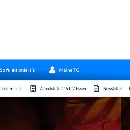
So funktioniert´s
Meine TG
opole-ruhr.de
Alfredistr. 32, 45127 Essen
Newsletter