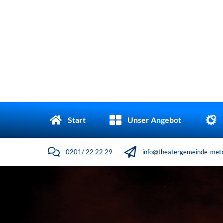
Start
Unser Angebot
0201/ 22 22 29
info@theatergemeinde-metr