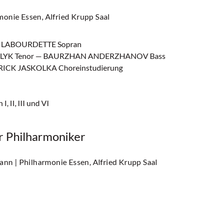
monie Essen, Alfried Krupp Saal
A LABOURDETTE Sopran
HLYK Tenor — BAURZHAN ANDERZHANOV Bass
CK JASKOLKA Choreinstudierung
 II, III und VI
er Philharmoniker
mann
| Philharmonie Essen, Alfried Krupp Saal