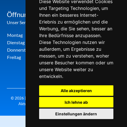
Diese Website verwendet Cookies
und Targeting Technologien, um
Öffnungszeiten
Ihnen ein besseres Internet-
Erlebnis zu ermöglichen und die
Unser Service-Center ist zu folgenden Zeiten geöffnet
Werbung, die Sie sehen, besser an
Montag
12:00 Uhr - 17:00 Uhr
Ihre Bedürfnisse anzupassen.
Diese Technologien nutzen wir
Dienstag
09:00 Uhr - 12:00 Uhr
außerdem, um Ergebnisse zu
Donnerstag
09:00 Uhr - 12:00 Uhr
messen, um zu verstehen, woher
Freitag
09:00 Uhr - 12:00 Uhr
unsere Besucher kommen oder um
unsere Website weiter zu
entwickeln.
Alle akzeptieren
© 2026 | Theatergemeinde metropole ruhr | 2026/27 | Letzte
Ich lehne ab
Aktualisierung: Freitag, 07. August 2026, 20:30 Uhr
Einstellungen ändern
0