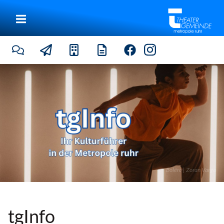
Boléro | Zoran Varga
tgInfo