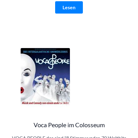
Lesen
Voca People | © Semmel Concerts
Voca People im Colosseum
VOCA PEOPLE das sind "8 Stimmwunder, 70 Welthits