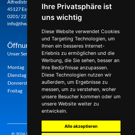
Alfredistr. 32
Ihre Privatsphäre ist
45127 Essen
uns wichtig
0201/ 22 22 29
info@theatergemeinde-metropole-ruhr.de
Diese Website verwendet Cookies
und Targeting Technologien, um
Öffnungszeiten
Ihnen ein besseres Internet-
Erlebnis zu ermöglichen und die
Unser Service-Center ist zu folgenden Zeiten geöffnet
Werbung, die Sie sehen, besser an
Montag
12:00 Uhr - 17:00 Uhr
Ihre Bedürfnisse anzupassen.
Diese Technologien nutzen wir
Dienstag
09:00 Uhr - 12:00 Uhr
außerdem, um Ergebnisse zu
Donnerstag
09:00 Uhr - 12:00 Uhr
messen, um zu verstehen, woher
Freitag
09:00 Uhr - 12:00 Uhr
unsere Besucher kommen oder um
unsere Website weiter zu
entwickeln.
Alle akzeptieren
© 2026 | Theatergemeinde metropole ruhr | 2026/27 | Letzte