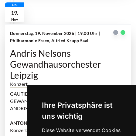
Do.
19.
Nov
Donnerstag, 19. November 2026 | 19:00 Uhr
|
Philharmonie Essen, Alfried Krupp Saal
Andris Nelsons
Gewandhausorchester
Leipzig
Konzert
GAUTIER CAPUÇON: Violoncello
GEWANDHAUSORCHESTER LEIPZIG
Ihre Privatsphäre ist
ANDRIS NELSONS: Dirigent
uns wichtig
ANTONÍN DVORÁK
Konzert h-Moll für Violoncello und Orchester, op. 104
Diese Website verwendet Cookies