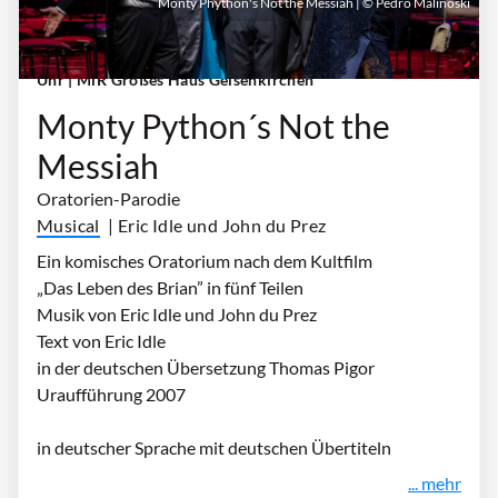
Monty Phython's Not the Messiah | © Pedro Malinoski
Sonntag, 08. November 2026 | 18:00 Uhr - 20:00
Uhr
| MiR Großes Haus Gelsenkirchen
Monty Python´s Not the
Messiah
Oratorien-Parodie
Musical
| Eric Idle und John du Prez
Ein komisches Oratorium nach dem Kultfilm
„Das Leben des Brian” in fünf Teilen
Musik von Eric Idle und John du Prez
Text von Eric Idle
in der deutschen Übersetzung Thomas Pigor
Uraufführung 2007
in deutscher Sprache mit deutschen Übertiteln
... mehr