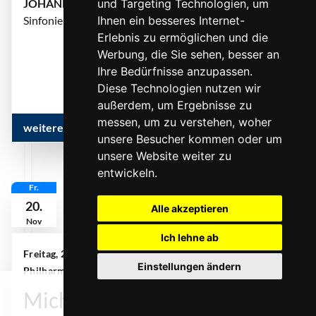
JOHANNES BRAHMS
und Targeting Technologien, um
Sinfonie Nr. 1 c-Moll, op. 68
Ihnen ein besseres Internet-
Erlebnis zu ermöglichen und die
... mehr
Werbung, die Sie sehen, besser an
Ihre Bedürfnisse anzupassen.
Diese Technologien nutzen wir
außerdem, um Ergebnisse zu
messen, um zu verstehen, woher
weitere Infos & Termine
unsere Besucher kommen oder um
unsere Website weiter zu
entwickeln.
Fr.
20.
Alle akzeptieren
Nov
Ich lehne ab
Freitag, 20. November 2026 | 19:00 Uhr
|
Einstellungen ändern
Philharmonie Essen, Alfried Krupp Saal
0
Michael Wollny Solo