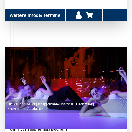
weitere Infos & Termine
Die Räuber | © Jörg Brüggemann/Ostkreuz | Lizenz:
Jörg
Brüggemann/Ostkreuz
Samstag, 10. Oktober 2026 | 19:30 Uhr - 21:10
Uhr
| Schauspielhaus Bochum