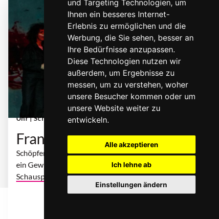
und Targeting Technologien, um
Ihnen ein besseres Internet-
Erlebnis zu ermöglichen und die
Werbung, die Sie sehen, besser an
Ihre Bedürfnisse anzupassen.
Diese Technologien nutzen wir
außerdem, um Ergebnisse zu
messen, um zu verstehen, woher
Frankenstein | © Nicole Marianna Wyryczak
unsere Besucher kommen oder um
Sonntag, 11. Oktober 2026 | 19:00 Uhr - 20:45
unsere Website weiter zu
Uhr
| Schauspielhaus Bochum
entwickeln.
Frankenstein
Alle akzeptieren
Schöpferwahn und Gottkomplex und dazwischen
ein Gewitter.
Ich lehne ab
Schauspiel
| nach Mary Shelley
Einstellungen ändern
... mehr
0