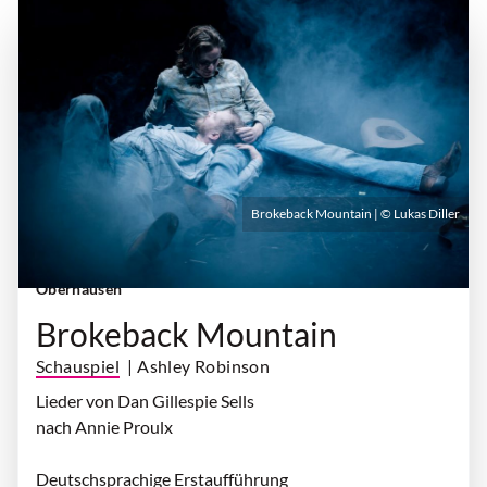
Brokeback Mountain | © Lukas Diller
Freitag, 09. Oktober 2026 | 19:30 Uhr
| Theater
Oberhausen
Brokeback Mountain
Schauspiel
| Ashley Robinson
Lieder von Dan Gillespie Sells
nach Annie Proulx
Deutschsprachige Erstaufführung