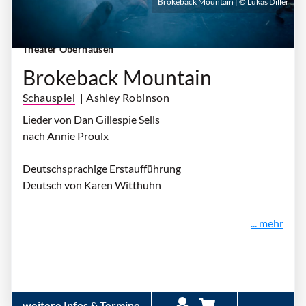
Brokeback Mountain | © Lukas Diller
Donnerstag, 17. September 2026 | 19:30 Uhr
|
Theater Oberhausen
Brokeback Mountain
Schauspiel
| Ashley Robinson
Lieder von Dan Gillespie Sells
nach Annie Proulx
Deutschsprachige Erstaufführung
Deutsch von Karen Witthuhn
... mehr
weitere Infos & Termine