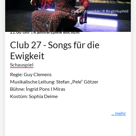
Club 27 Ensemble | © Birgit Hupfeld
Donnerstag, 08. Oktober 2026 | 19:30 Uhr -
21:00 Uhr
| Kammerspiele Bochum
Club 27 - Songs für die
Ewigkeit
Schauspiel
Regie: Guy Clemens
Musikalische Leitung: Stefan „Pele“ Götzer
Bühne: Íngrid Pons I Miras
Kostüm: Sophia Deime
... mehr