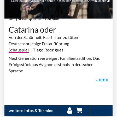
Catarina oder Von der Schönheit, Faschisten zu töten | © Armin Smailovic
Sonntag, 04. Oktober 2026 | 19:00 Uhr - 20:40
Uhr
| Schauspielhaus Bochum
Catarina oder
Von der Schönheit, Faschisten zu töten
Deutschsprachige Erstaufführung
Schauspiel
| Tiago Rodrigues
Next Generation verweigert Familientradition. Das
Erfolgsstück aus Avignon erstmals in deutscher
Sprache.
... mehr
weitere Infos & Termine