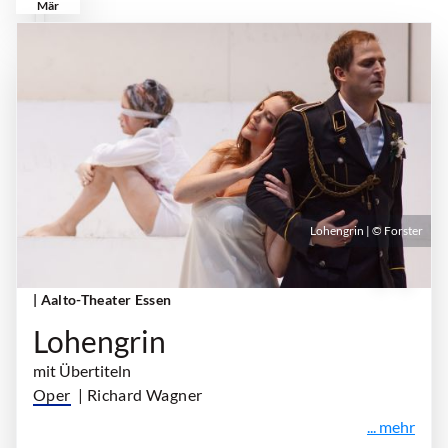
Mär
Lohengrin | © Forster
Samstag, 27. März 2027 | 18:00 Uhr - 22:30 Uhr
| Aalto-Theater Essen
Lohengrin
mit Übertiteln
Oper
| Richard Wagner
... mehr