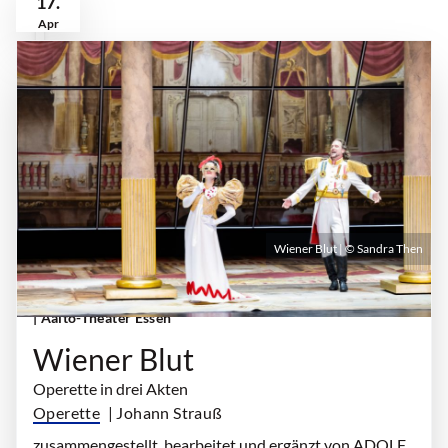
17.
Apr
Wiener Blut | © Sandra Then
Samstag, 17. April 2027 | 19:00 Uhr - 22:00 Uhr
| Aalto-Theater Essen
Wiener Blut
Operette in drei Akten
Operette
| Johann Strauß
zusammengestellt, bearbeitet und ergänzt von ADOLF