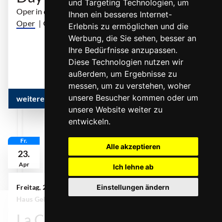
und Targeting Technologien, um
Oper in drei Akten
Ihnen ein besseres Internet-
Oper
| OUTI TARKIAINEN
Erlebnis zu ermöglichen und die
Werbung, die Sie sehen, besser an
... mehr
Ihre Bedürfnisse anzupassen.
Diese Technologien nutzen wir
außerdem, um Ergebnisse zu
messen, um zu verstehen, woher
unsere Besucher kommen oder um
weitere Infos & Termine
unsere Website weiter zu
entwickeln.
Fr.
Alle akzeptieren
23.
Apr
Ich lehne ab
Freitag, 23. April 2027 | 19:00 Uhr
Einstellungen ändern
| MiR Großes
Haus Gelsenkirchen
0
La Clemenza di Tito