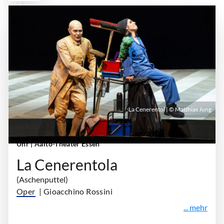
La Cenerentol | © Matthias Jung
Sonntag, 28. Februar 2027 | 18:00 Uhr - 21:00
Uhr
| Aalto-Theater Essen
La Cenerentola
(Aschenputtel)
Oper
| Gioacchino Rossini
... mehr