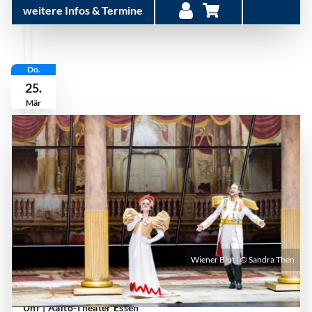
weitere Infos & Termine
Do.
25.
Mär
Wiener Blut | © Sandra Then
Donnerstag, 25. März 2027 | 19:30 Uhr - 22:30
Uhr
| Aalto-Theater Essen