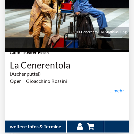
La Cenerentol | © Matthias Jung
Sonntag, 07. März 2027 | 16:30 Uhr - 19:30 Uhr
|
Aalto-Theater Essen
La Cenerentola
(Aschenputtel)
Oper
| Gioacchino Rossini
... mehr
weitere Infos & Termine