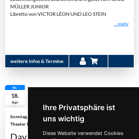
MÜLLER JUNIOR
Libretto von VICTOR LÉON UND LEO STEIN
... mehr
weitere Infos & Termine
So.
18.
Apr
Ihre Privatsphäre ist
Sonntag, 18. April 2027 | 18:00 Uhr
| Aalto-
uns wichtig
Theater Essen
Diese Website verwendet Cookies
Day of Night