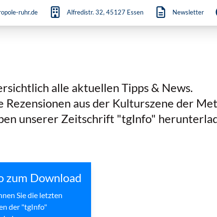
opole-ruhr.de
Alfredistr. 32, 45127 Essen
Newsletter
ichtlich alle aktuellen Tipps & News.
e Rezensionen aus der Kulturszene der Met
en unserer Zeitschrift "tgInfo" herunterla
fo zum Download
nnen Sie die letzten
n der "tgInfo"