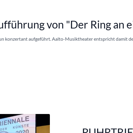
ufführung von "Der Ring an 
un konzertant aufgeführt. Aalto-Musiktheater entspricht damit d
RUHRTRIE