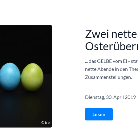
Zwei nette
Osterüberr
... das GELBE vom EI - st
nette Abende in den Thea
Zusammenstellungen.
Dienstag, 30. April 2019
Lesen
| © frei