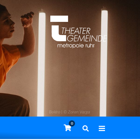
Boléro | © Zoran Varga
0