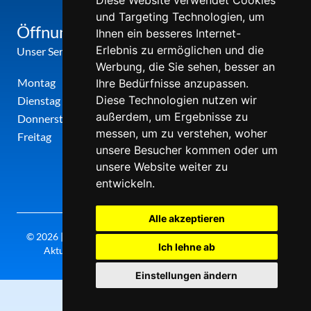
Diese Website verwendet Cookies
und Targeting Technologien, um
Öffnungszeiten
Ihnen ein besseres Internet-
Erlebnis zu ermöglichen und die
Unser Service-Center ist zu folgenden Zeiten geöffnet
Werbung, die Sie sehen, besser an
Montag
12:00 Uhr - 17:00 Uhr
Ihre Bedürfnisse anzupassen.
Diese Technologien nutzen wir
Dienstag
09:00 Uhr - 12:00 Uhr
außerdem, um Ergebnisse zu
Donnerstag
09:00 Uhr - 12:00 Uhr
messen, um zu verstehen, woher
Freitag
09:00 Uhr - 12:00 Uhr
unsere Besucher kommen oder um
unsere Website weiter zu
entwickeln.
Alle akzeptieren
© 2026 | Theatergemeinde metropole ruhr | 2026/27 | Letzte
Ich lehne ab
Aktualisierung: Montag, 10. August 2026, 11:30 Uhr
Einstellungen ändern
0