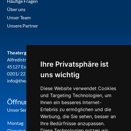
Häufige Fragen
Über uns
Unser Team
Unsere Partner
Theatergemeinde metropole ruhr
Alfredistr. 32
Ihre Privatsphäre ist
45127 Essen
uns wichtig
0201/ 22 22 29
info@theatergemeinde-metropole-ruhr.de
Diese Website verwendet Cookies
und Targeting Technologien, um
Öffnungszeiten
Ihnen ein besseres Internet-
Erlebnis zu ermöglichen und die
Unser Service-Center ist zu folgenden Zeiten geöffnet
Werbung, die Sie sehen, besser an
Montag
12:00 Uhr - 17:00 Uhr
Ihre Bedürfnisse anzupassen.
Diese Technologien nutzen wir
Dienstag
09:00 Uhr - 12:00 Uhr