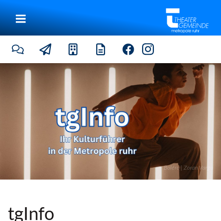
Boléro | Zoran Varga
tgInfo