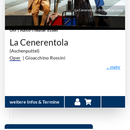
La Cenerentol | © Matthias Jung
Sonntag, 28. Februar 2027 | 18:00 Uhr - 21:00
Uhr
| Aalto-Theater Essen
La Cenerentola
(Aschenputtel)
Oper
| Gioacchino Rossini
... mehr
weitere Infos & Termine