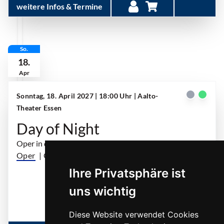
weitere Infos & Termine
So.
18.
Apr
Sonntag, 18. April 2027 | 18:00 Uhr
| Aalto-
Theater Essen
Day of Night
Oper in drei Akten
Oper
| OUTI TARKIAINEN
Ihre Privatsphäre ist
... mehr
uns wichtig
Diese Website verwendet Cookies