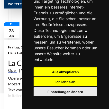
und Targeting Technologien, um
weitere Infos & Termine
Ihnen ein besseres Internet-
Erlebnis zu ermöglichen und die
Werbung, die Sie sehen, besser an
Ihre Bedürfnisse anzupassen.
Fr.
23.
Diese Technologien nutzen wir
außerdem, um Ergebnisse zu
Apr
messen, um zu verstehen, woher
Freitag, 23. April 2027 | 19:00 Uhr
| MiR Großes
unsere Besucher kommen oder um
Haus Gelsenkirchen
unsere Website weiter zu
entwickeln.
La Clemenza di Tito
Oper
| Wolfgang Amadeus Mozart
Alle akzeptieren
Opera seria in zwei Akten von Wolfgang Amadeus
Ich lehne ab
Mozart
Text von Caterino Mazzolà nach Pietro Metastasio
Einstellungen ändern
in italienischer Sprache mit Übertiteln
0