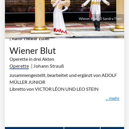
Wiener Blut | © Sandra Then
Samstag, 17. April 2027 | 19:00 Uhr - 22:00 Uhr
| Aalto-Theater Essen
Wiener Blut
Operette in drei Akten
Operette
| Johann Strauß
zusammengestellt, bearbeitet und ergänzt von ADOLF
MÜLLER JUNIOR
Libretto von VICTOR LÉON UND LEO STEIN
... mehr