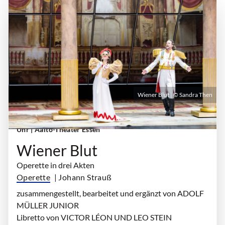
Wiener Blut | © Sandra Then
Donnerstag, 25. März 2027 | 19:30 Uhr - 22:30
Uhr
| Aalto-Theater Essen
Wiener Blut
Operette in drei Akten
Operette
| Johann Strauß
zusammengestellt, bearbeitet und ergänzt von ADOLF
MÜLLER JUNIOR
Libretto von VICTOR LÉON UND LEO STEIN