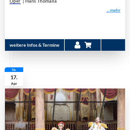
Oper
| Hans Thomalla
... mehr
weitere Infos & Termine
Sa.
17.
Apr