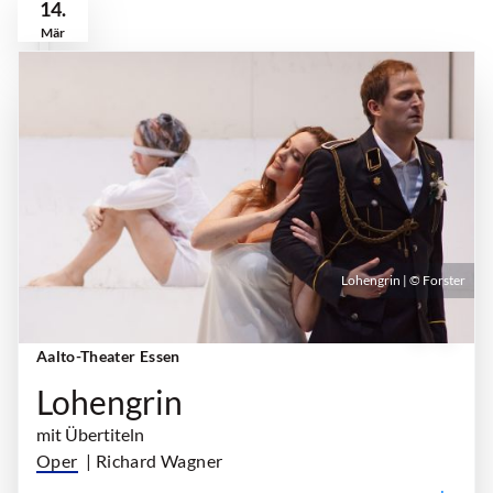
14.
Mär
Lohengrin | © Forster
Sonntag, 14. März 2027 | 18:00 Uhr - 22:30 Uhr
|
Aalto-Theater Essen
Lohengrin
mit Übertiteln
Oper
| Richard Wagner