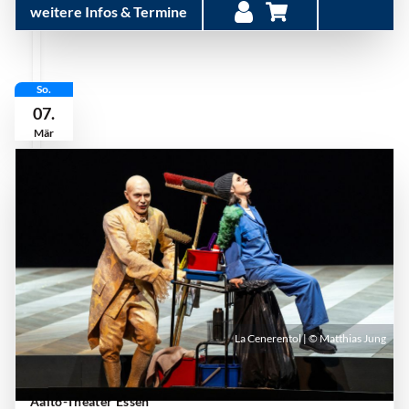
weitere Infos & Termine
So.
07.
Mär
La Cenerentol | © Matthias Jung
Sonntag, 07. März 2027 | 16:30 Uhr - 19:30 Uhr
|
Aalto-Theater Essen