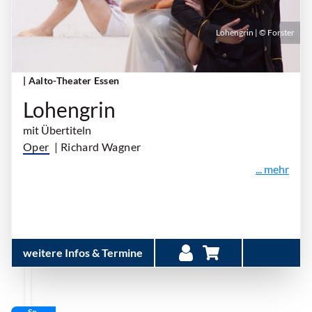
Lohengrin | © Forster
Samstag, 27. März 2027 | 18:00 Uhr - 22:30 Uhr
| Aalto-Theater Essen
Lohengrin
mit Übertiteln
Oper
| Richard Wagner
... mehr
weitere Infos & Termine
So.