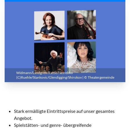
Widmann/Landgren/Rattle/Netrebko
(C)Ruehle/Stankovic/Glendigging/Shirokov | © Theatergemeinde
Stark ermäßigte Eintrittspreise auf unser gesamtes
Angebot.
Spielstätten- und genre­- übergreifende