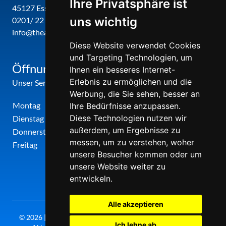
Ihre Privatsphäre ist
45127 Essen
uns wichtig
0201/ 22 22 29
info@theatergemeinde-metropole-ruhr.de
Diese Website verwendet Cookies
und Targeting Technologien, um
Öffnungszeiten
Ihnen ein besseres Internet-
Erlebnis zu ermöglichen und die
Unser Service-Center ist zu folgenden Zeiten geöffnet
Werbung, die Sie sehen, besser an
Montag
12:00 Uhr - 17:00 Uhr
Ihre Bedürfnisse anzupassen.
Diese Technologien nutzen wir
Dienstag
09:00 Uhr - 12:00 Uhr
außerdem, um Ergebnisse zu
Donnerstag
09:00 Uhr - 12:00 Uhr
messen, um zu verstehen, woher
Freitag
09:00 Uhr - 12:00 Uhr
unsere Besucher kommen oder um
unsere Website weiter zu
entwickeln.
Alle akzeptieren
© 2026 | Theatergemeinde metropole ruhr | 2026/27 | Letzte
Ich lehne ab