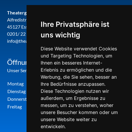
Theatergemeinde metropole ruhr
Alfredistr. 32
Ihre Privatsphäre ist
45127 Essen
uns wichtig
0201/ 22 22 29
info@theatergemeinde-metropole-ruhr.de
Diese Website verwendet Cookies
und Targeting Technologien, um
Öffnungszeiten
Ihnen ein besseres Internet-
Erlebnis zu ermöglichen und die
Unser Service-Center ist zu folgenden Zeiten geöffnet
Werbung, die Sie sehen, besser an
Montag
12:00 Uhr - 17:00 Uhr
Ihre Bedürfnisse anzupassen.
Diese Technologien nutzen wir
Dienstag
09:00 Uhr - 12:00 Uhr
außerdem, um Ergebnisse zu
Donnerstag
09:00 Uhr - 12:00 Uhr
messen, um zu verstehen, woher
Freitag
09:00 Uhr - 12:00 Uhr
unsere Besucher kommen oder um
unsere Website weiter zu
entwickeln.