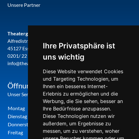
Unsere Partner
Theatergemeinde metropole ruhr
Alfredistr. 32
Ihre Privatsphäre ist
45127 Essen
uns wichtig
0201/ 22 22 29
info@theatergemeinde-metropole-ruhr.de
Diese Website verwendet Cookies
und Targeting Technologien, um
Öffnungszeiten
Ihnen ein besseres Internet-
Erlebnis zu ermöglichen und die
Unser Service-Center ist zu folgenden Zeiten geöffnet
Werbung, die Sie sehen, besser an
Montag
12:00 Uhr - 17:00 Uhr
Ihre Bedürfnisse anzupassen.
Diese Technologien nutzen wir
Dienstag
09:00 Uhr - 12:00 Uhr
außerdem, um Ergebnisse zu
Donnerstag
09:00 Uhr - 12:00 Uhr
messen, um zu verstehen, woher
Freitag
09:00 Uhr - 12:00 Uhr
unsere Besucher kommen oder um