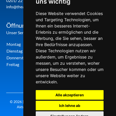
uns wichtig
0201/ 22 22 29
info@theatergemeinde-metropole-ruhr.de
Diese Website verwendet Cookies
und Targeting Technologien, um
Öffnungszeiten
Ihnen ein besseres Internet-
Erlebnis zu ermöglichen und die
Unser Service-Center ist zu folgenden Zeiten geöffnet
Werbung, die Sie sehen, besser an
Montag
12:00 Uhr - 17:00 Uhr
Ihre Bedürfnisse anzupassen.
Diese Technologien nutzen wir
Dienstag
09:00 Uhr - 12:00 Uhr
außerdem, um Ergebnisse zu
Donnerstag
09:00 Uhr - 12:00 Uhr
messen, um zu verstehen, woher
Freitag
09:00 Uhr - 12:00 Uhr
unsere Besucher kommen oder um
unsere Website weiter zu
entwickeln.
Alle akzeptieren
© 2026 | Theatergemeinde metropole ruhr | 2026/27 | Letzte
Ich lehne ab
Aktualisierung: Freitag, 07. August 2026, 17:30 Uhr