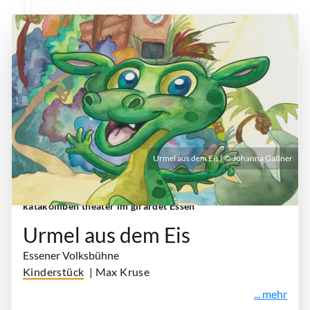
Urmel aus dem Eis | © Johanna Gaßner
Sonntag, 06. Dezember 2026 | 16:00 Uhr
|
katakomben theater im girardet Essen
Urmel aus dem Eis
Essener Volksbühne
Kinderstück
| Max Kruse
... mehr