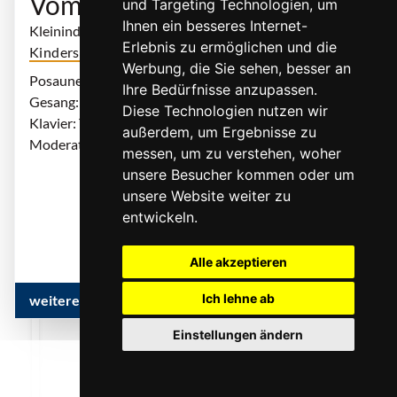
Vom Winde verweht
und Targeting Technologien, um
Ihnen ein besseres Internet-
Kleininderkonzert für Kinder von 1-3 Jahren
Erlebnis zu ermöglichen und die
Kinderstück
Werbung, die Sie sehen, besser an
Posaune: Turgutcan Çarikci
Ihre Bedürfnisse anzupassen.
Gesang: Carmen Rattay
Diese Technologien nutzen wir
Klavier: Thomas Bracht
außerdem, um Ergebnisse zu
Moderation: Matthias Rietschel
messen, um zu verstehen, woher
unsere Besucher kommen oder um
... mehr
unsere Website weiter zu
entwickeln.
Alle akzeptieren
Ich lehne ab
weitere Infos & Termine
Einstellungen ändern
0