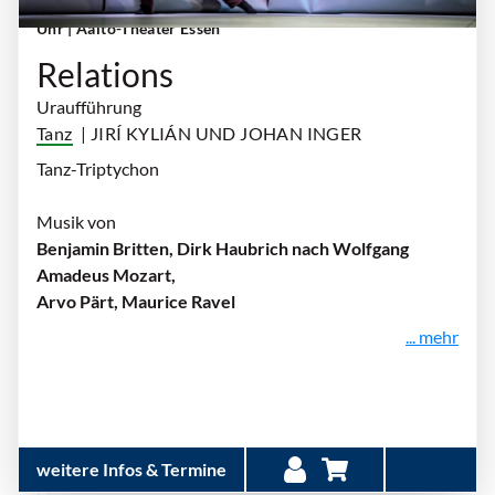
Sonntag, 18. Oktober 2026 | 18:00 Uhr - 20:00
Uhr
| Aalto-Theater Essen
Relations
Uraufführung
Tanz
| JIRÍ KYLIÁN UND JOHAN INGER
Tanz-Triptychon
Musik von
Benjamin Britten, Dirk Haubrich nach Wolfgang
Amadeus Mozart,
Arvo Pärt, Maurice Ravel
... mehr
weitere Infos & Termine