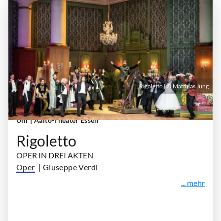
Rigoletto | © Matthias Jung
Samstag, 10. Oktober 2026 | 19:00 Uhr - 21:45
Uhr
| Aalto-Theater Essen
Rigoletto
OPER IN DREI AKTEN
Oper
| Giuseppe Verdi
... mehr