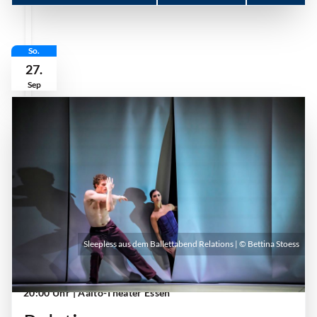
So.
27.
Sep
Sleepless aus dem Ballettabend Relations | © Bettina Stoess
Sonntag, 27. September 2026 | 18:00 Uhr -
20:00 Uhr
| Aalto-Theater Essen