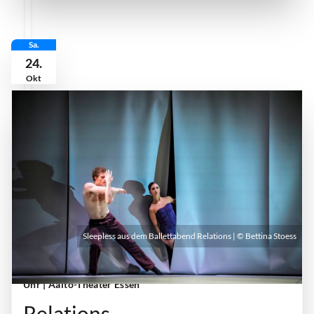
Sa.
24.
Okt
Sleepless aus dem Ballettabend Relations | © Bettina Stoess
Samstag, 24. Oktober 2026 | 19:00 Uhr - 21:00
Uhr
| Aalto-Theater Essen
Relations