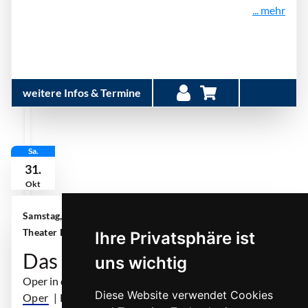
... mehr
weitere Infos & Termine
Sa.
31.
Okt
Samstag, 31. Oktober 2026 | 19:00 Uhr
| Aalto-
Theater Essen
Ihre Privatsphäre ist
Das Wunder der Heliane
uns wichtig
Oper in drei Akten
Diese Website verwendet Cookies
Oper
| Erich Wolfgang Korngold