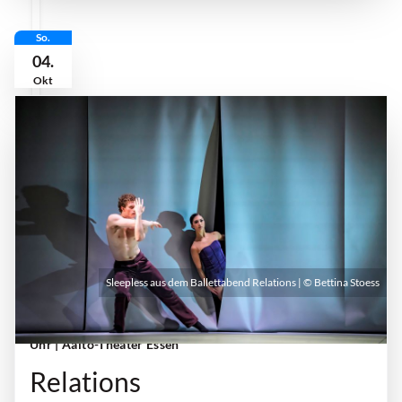
So.
04.
Okt
Sleepless aus dem Ballettabend Relations | © Bettina Stoess
Sonntag, 04. Oktober 2026 | 18:00 Uhr - 20:00
Uhr
| Aalto-Theater Essen
Relations