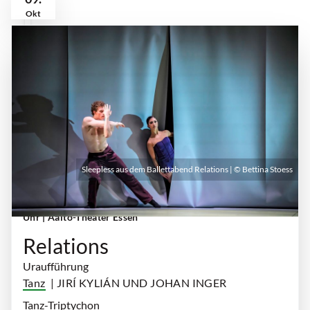
Okt
Sleepless aus dem Ballettabend Relations | © Bettina Stoess
Freitag, 09. Oktober 2026 | 19:30 Uhr - 21:30
Uhr
| Aalto-Theater Essen
Relations
Uraufführung
Tanz
| JIRÍ KYLIÁN UND JOHAN INGER
Tanz-Triptychon