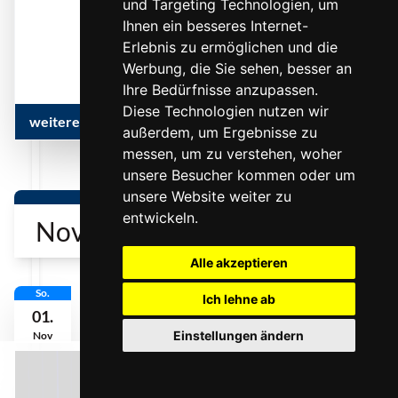
und Targeting Technologien, um
... mehr
Ihnen ein besseres Internet-
Erlebnis zu ermöglichen und die
Werbung, die Sie sehen, besser an
Ihre Bedürfnisse anzupassen.
Diese Technologien nutzen wir
weitere Infos & Termine
außerdem, um Ergebnisse zu
messen, um zu verstehen, woher
unsere Besucher kommen oder um
unsere Website weiter zu
entwickeln.
November 2026
Alle akzeptieren
So.
Ich lehne ab
01.
Einstellungen ändern
Nov
0