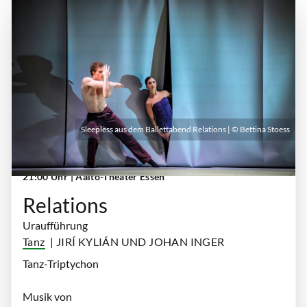
Sleepless aus dem Ballettabend Relations | © Bettina Stoess
Samstag, 19. September 2026 | 19:00 Uhr -
21:00 Uhr
| Aalto-Theater Essen
Relations
Uraufführung
Tanz
| JIRÍ KYLIÁN UND JOHAN INGER
Tanz-Triptychon
Musik von