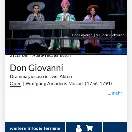
Don Giovanni | © Björn Hickmann
Sonntag, 20. September 2026 | 18:00 Uhr -
21:15 Uhr
| Aalto-Theater Essen
Don Giovanni
Dramma giocoso in zwei Akten
Oper
| Wolfgang Amadeus Mozart (1756-1791)
... mehr
weitere Infos & Termine