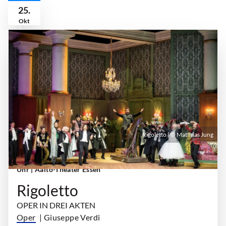
25.
Okt
Rigoletto | © Matthias Jung
Sonntag, 25. Oktober 2026 | 16:30 Uhr - 19:15
Uhr
| Aalto-Theater Essen
Rigoletto
OPER IN DREI AKTEN
Oper
| Giuseppe Verdi