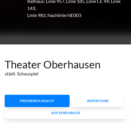
Rathaus: Linie 957, Linie 185, Linie CE 94; Linie
143,
Linie 983, Nachlinie NE003
Theater Oberhausen
städt. Schauspiel
PREMIEREN 2026/27
REPERTOIRE
AUF EINEN BLICK