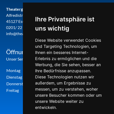
Theatergemeinde metropole ruhr
Alfredistr. 32
Ihre Privatsphäre ist
45127 Essen
uns wichtig
0201/ 22 22 29
info@theatergemeinde-metropole-ruhr.de
Diese Website verwendet Cookies
und Targeting Technologien, um
Öffnungszeiten
Ihnen ein besseres Internet-
Erlebnis zu ermöglichen und die
Unser Service-Center ist zu folgenden Zeiten geöffnet
Werbung, die Sie sehen, besser an
Montag
12:00 Uhr - 17:00 Uhr
Ihre Bedürfnisse anzupassen.
Diese Technologien nutzen wir
Dienstag
09:00 Uhr - 12:00 Uhr
außerdem, um Ergebnisse zu
Donnerstag
09:00 Uhr - 12:00 Uhr
messen, um zu verstehen, woher
Freitag
09:00 Uhr - 12:00 Uhr
unsere Besucher kommen oder um
unsere Website weiter zu
entwickeln.