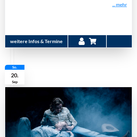
... mehr
weitere Infos & Termine
So.
20.
Sep