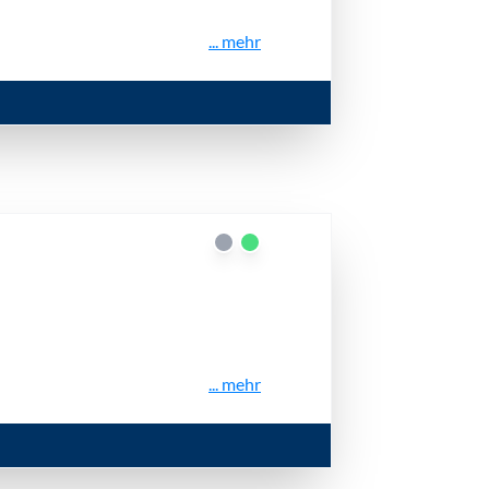
... mehr
... mehr