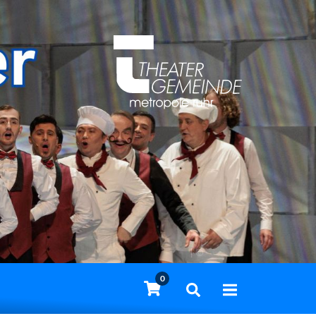
| ©
0