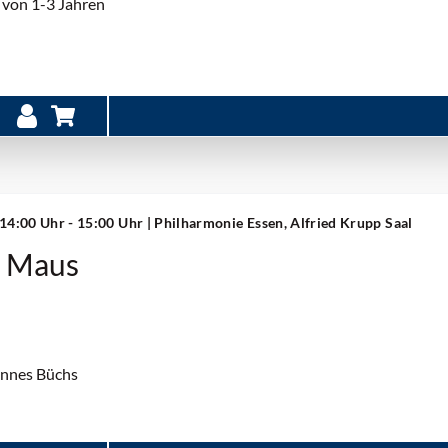
 von 1-3 Jahren
 14:00 Uhr - 15:00 Uhr
| Philharmonie Essen, Alfried Krupp Saal
r Maus
annes Büchs