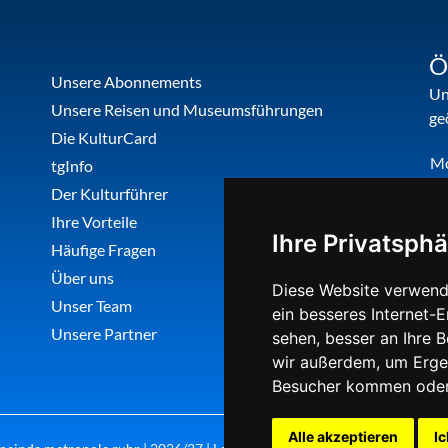
Ö
Unsere Abonnements
Un
Unsere Reisen und Museumsführungen
ge
Die KulturCard
M
tgInfo
Di
Der Kulturführer
Do
Ihre Vorteile
Ihre Privatsphä
Fr
Häufige Fragen
Über uns
Diese Website verwend
Unser Team
ein besseres Internet-
Unsere Partner
sehen, besser an Ihre 
wir außerdem, um Erge
Besucher kommen oder 
Alle akzeptieren
Ic