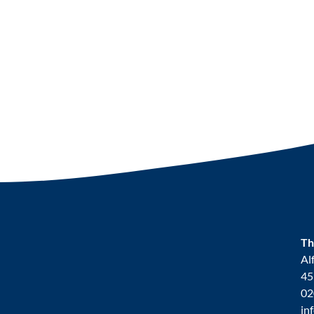
Th
Al
45
02
in