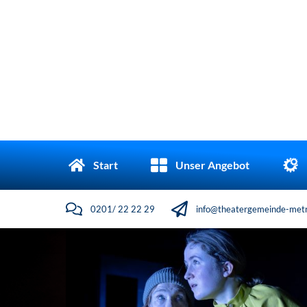
Start
Unser Angebot
0201/ 22 22 29
info@theatergemeinde-metr