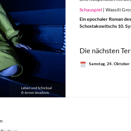
Schauspiel
| Wassili Gr
Ein epochaler Roman des 
Schostakowitschs 10. S
Die nächsten Te
Samstag, 24. Oktober
Leben und Schicksal
© Armin Smailovic
rn