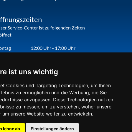
ffnungszeiten
ser Service-Center ist zu folgenden Zeiten
öffnet
ontag
12:00 Uhr - 17:00 Uhr
enstag
09:00 Uhr - 12:00 Uhr
nnerstag
09:00 Uhr - 12:00 Uhr
re ist uns wichtig
eitag
09:00 Uhr - 12:00 Uhr
et Cookies und Targeting Technologien, um Ihnen
Erlebnis zu ermöglichen und die Werbung, die Sie
Bedürfnisse anzupassen. Diese Technologien nutzen
bnisse zu messen, um zu verstehen, woher unsere
um unsere Website weiter zu entwickeln.
h lehne ab
Einstellungen ändern