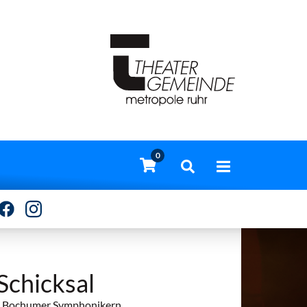
0
Schicksal
en Bochumer Symphonikern