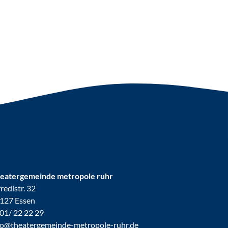
eatergemeinde metropole ruhr
fredistr. 32
127 Essen
01/ 22 22 29
fo@theatergemeinde-metropole-ruhr.de