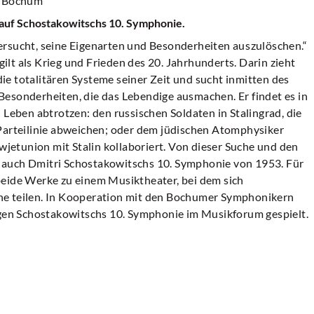
s Bochum
t auf Schostakowitschs 10. Symphonie.
rsucht, seine Eigenarten und Besonderheiten auszulöschen.“
lt als Krieg und Frieden des 20. Jahrhunderts. Darin zieht
 die totalitären Systeme seiner Zeit und sucht inmitten des
esonderheiten, die das Lebendige ausmachen. Er findet es in
 Leben abtrotzen: den russischen Soldaten in Stalingrad, die
 Parteilinie abweichen; oder dem jüdischen Atomphysiker
owjetunion mit Stalin kollaboriert. Von dieser Suche und den
 auch Dmitri Schostakowitschs 10. Symphonie von 1953. Für
beide Werke zu einem Musiktheater, bei dem sich
ne teilen. In Kooperation mit den Bochumer Symphonikern
ngen Schostakowitschs 10. Symphonie im Musikforum gespielt.