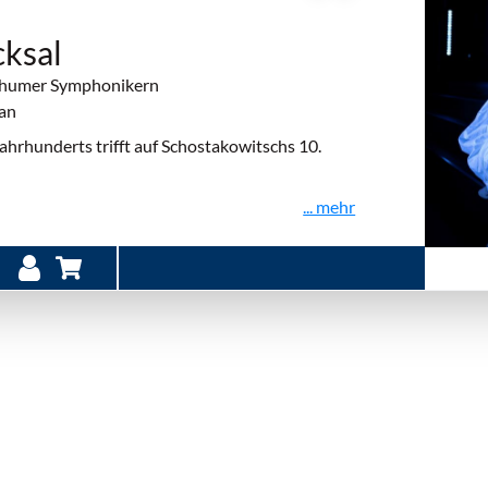
cksal
ochumer Symphonikern
man
ahrhunderts trifft auf Schostakowitschs 10.
... mehr