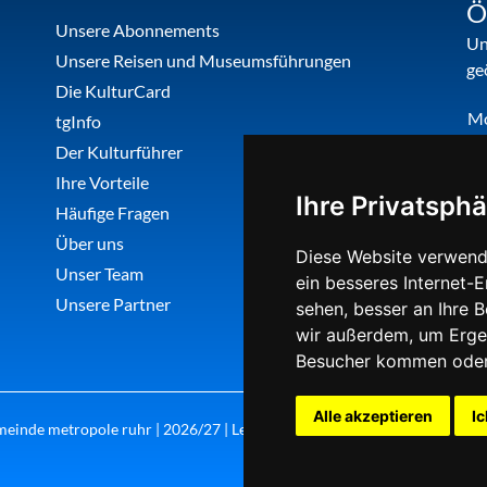
Ö
Unsere Abonnements
Un
Unsere Reisen und Museumsführungen
ge
Die KulturCard
M
tgInfo
Di
Der Kulturführer
Do
Ihre Vorteile
Ihre Privatsphä
Fr
Häufige Fragen
Über uns
Diese Website verwend
Unser Team
ein besseres Internet-
Unsere Partner
sehen, besser an Ihre 
wir außerdem, um Erge
Besucher kommen oder 
Alle akzeptieren
Ic
einde metropole ruhr | 2026/27 | Letzte Aktualisierung: Freitag, 07. Au