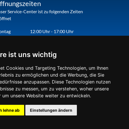
ffnungszeiten
ser Service-Center ist zu folgenden Zeiten
öffnet
ontag
12:00 Uhr - 17:00 Uhr
enstag
09:00 Uhr - 12:00 Uhr
nnerstag
09:00 Uhr - 12:00 Uhr
re ist uns wichtig
eitag
09:00 Uhr - 12:00 Uhr
et Cookies und Targeting Technologien, um Ihnen
Erlebnis zu ermöglichen und die Werbung, die Sie
Bedürfnisse anzupassen. Diese Technologien nutzen
bnisse zu messen, um zu verstehen, woher unsere
um unsere Website weiter zu entwickeln.
h lehne ab
Einstellungen ändern
gust 2026, 20:30 Uhr