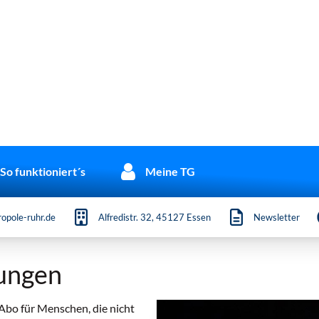
So funktioniert´s
Meine TG
opole-ruhr.de
Alfredistr. 32, 45127 Essen
Newsletter
nungen
Abo für Menschen, die nicht