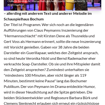
Clemens Sienknecht, Marius Huth, Michael Lippold, Veronika Nickl (v. li.) | ©
Birgit Hupfeld
– allerding mit anderem Text und anderer Melodie im
Schauspielhaus Bochum
Der Titel ist Programm. Wer sich noch an die legendären
Aufführungen von Claus Peymanns Inszenierung der
"Hermannsschlacht" mit Kirsten Dene als Thusnelda und
Gert Voss als Hermann erinnert, sollte die neue Inszenierung
mit Vorsicht genießen. Gaben vor 38 Jahre die beiden
Darsteller ein Guerillapaar, welches den Zeitgeist ansprach,
so sind heute Veronika Nickl und Bernd Rademacher eher
verkrachte Soap-Darsteller. Ob sie und ihre Mitspieler damit
den Zeitgeist ansprechen? Zumindest unterhalten sie
"mindestens 100 Minuten, aber nicht länger als 119
Minuten, bestimmt keine Pause" lang das Bochumer
Publikum. Der von Peymann im Drama entdeckte Humor,
wird in dieser Neudichtung auf die Spitze getrieben. Die
beiden Stückeentwickler und Regisseure Barbara Bürk und
Clemens Sienknecht erlauben sich erneut ein rücksichtslose