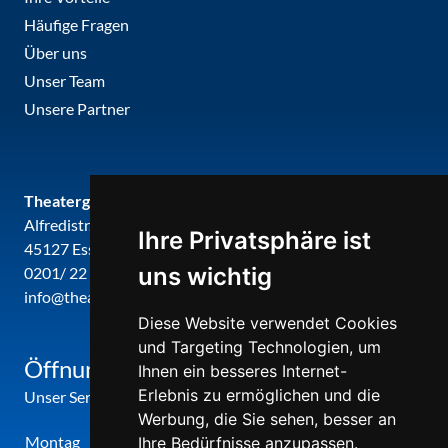
Häufige Fragen
Über uns
Unser Team
Unsere Partner
Theatergemeinde metropole ruhr
Alfredistr. 32
Ihre Privatsphäre ist
45127 Essen
uns wichtig
0201/ 22 22 29
info@theatergemeinde-metropole-ruhr.de
Diese Website verwendet Cookies
und Targeting Technologien, um
Öffnungszeiten
Ihnen ein besseres Internet-
Erlebnis zu ermöglichen und die
Unser Service-Center ist zu folgenden Zeiten geöffnet
Werbung, die Sie sehen, besser an
Montag
12:00 Uhr - 17:00 Uhr
Ihre Bedürfnisse anzupassen.