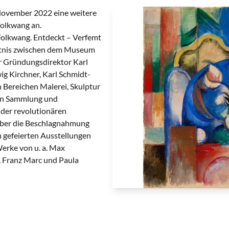
November 2022 eine weitere
olkwang an.
Folkwang. Entdeckt – Verfemt
ältnis zwischen dem Museum
r Gründungsdirektor Karl
ig Kirchner, Karl Schmidt-
 Bereichen Malerei, Skulptur
en Sammlung und
 der revolutionären
über die Beschlagnahmung
 gefeierten Ausstellungen
erke von u. a. Max
 Franz Marc und Paula