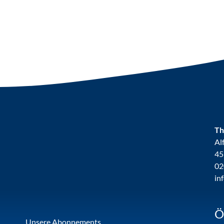
Th
Al
45
02
in
Ö
Unsere Abonnements