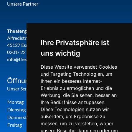
Unsere Partner
Theatergemeinde metropole ruhr
Alfredistr. 32
Ihre Privatsphäre ist
45127 Essen
uns wichtig
0201/ 22 22 29
info@theatergemeinde-metropole-ruhr.de
Diese Website verwendet Cookies
und Targeting Technologien, um
Öffnungszeiten
Ihnen ein besseres Internet-
Erlebnis zu ermöglichen und die
Unser Service-Center ist zu folgenden Zeiten geöffnet
Werbung, die Sie sehen, besser an
Montag
12:00 Uhr - 17:00 Uhr
Ihre Bedürfnisse anzupassen.
Diese Technologien nutzen wir
Dienstag
09:00 Uhr - 12:00 Uhr
außerdem, um Ergebnisse zu
Donnerstag
09:00 Uhr - 12:00 Uhr
messen, um zu verstehen, woher
Freitag
09:00 Uhr - 12:00 Uhr
unsere Besucher kommen oder um