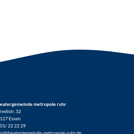
eatergemeinde metropole ruhr
fredistr. 32
127 Essen
01/ 22 22 29
fo@theatergemeinde-metropole-ruhr.de