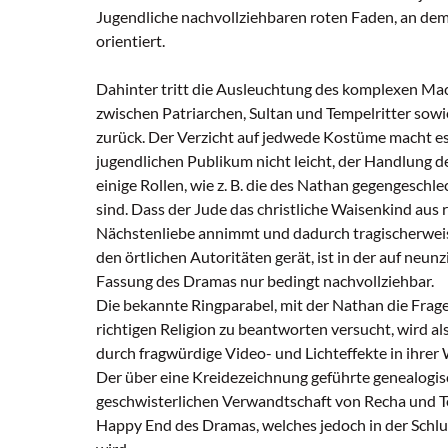
Jugendliche nachvollziehbaren roten Faden, an dem
orientiert.
Dahinter tritt die Ausleuchtung des komplexen Ma
zwischen Patriarchen, Sultan und Tempelritter sow
zurück. Der Verzicht auf jedwede Kostüme macht 
jugendlichen Publikum nicht leicht, der Handlung de
einige Rollen, wie z. B. die des Nathan gegengeschle
sind. Dass der Jude das christliche Waisenkind aus
Nächstenliebe annimmt und dadurch tragischerweis
den örtlichen Autoritäten gerät, ist in der auf neu
Fassung des Dramas nur bedingt nachvollziehbar.
Die bekannte Ringparabel, mit der Nathan die Frage
richtigen Religion zu beantworten versucht, wird al
durch fragwürdige Video- und Lichteffekte in ihre
Der über eine Kreidezeichnung geführte genealogi
geschwisterlichen Verwandtschaft von Recha und Te
Happy End des Dramas, welches jedoch in der Sch