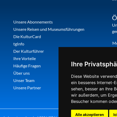
Ö
Unsere Abonnements
Un
Unsere Reisen und Museumsführungen
ge
Die KulturCard
M
tgInfo
Di
Der Kulturführer
Do
Ihre Vorteile
Ihre Privatsphä
Fr
Häufige Fragen
Über uns
Diese Website verwend
Unser Team
ein besseres Internet-
Unsere Partner
sehen, besser an Ihre 
wir außerdem, um Erge
Besucher kommen oder 
Alle akzeptieren
Ic