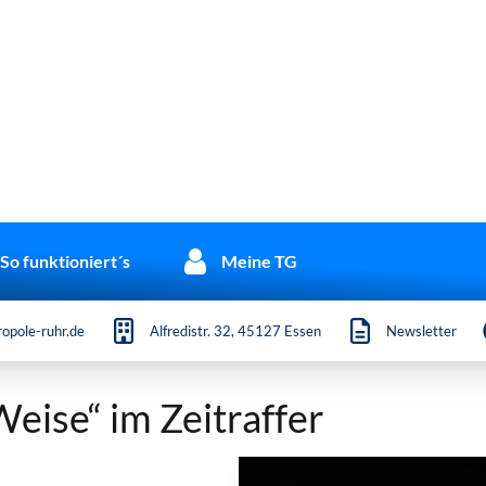
So funktioniert´s
Meine TG
opole-ruhr.de
Alfredistr. 32, 45127 Essen
Newsletter
eise“ im Zeitraffer