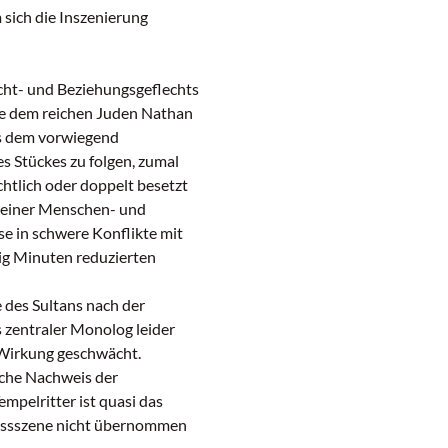
 sich die Inszenierung
cht- und Beziehungsgeflechts
ie dem reichen Juden Nathan
es dem vorwiegend
s Stückes zu folgen, zumal
chtlich oder doppelt besetzt
 reiner Menschen- und
e in schwere Konflikte mit
nzig Minuten reduzierten
 des Sultans nach der
s zentraler Monolog leider
r Wirkung geschwächt.
sche Nachweis der
mpelritter ist quasi das
lussszene nicht übernommen