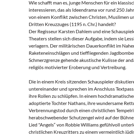
Wie schafft man es, junge Menschen für ein klassis
interessieren, das als Ideendrama vor rund 250 Ja
von einem Konflikt zwischen Christen, Muslimen un
Dritten Kreuzzuges (1195 n. Chr.) handelt?
Der Regisseur Karsten Dahlem und eine Schauspiel
Theaters stellen sich dieser Aufgabe, indem sie Less
verlagern. Der militärischen Dauerkonflikt im Nahen
Raketeneinschlägen und tieffliegenden Jagdbombern
Schmerzgrenze gehende akustische Kulisse der an
religiös motivierter Eroberung und Vertreibung.
Die in einem Kreis sitzenden Schauspieler diskuti
untereinander und sprechen im Anschluss Textpas
ihre Rollen zu schlüpfen. In einem hochdramatischen
adoptierte Tochter Nathans, ihre wundersame Ret
Verbrennungstod durch einen christlichen Tempelritt
herabschwebender Schutzengel wird auf der Bühne
Lied "Angels“ von Robbie Williams gefühlvoll unterl
christlichen Kreuzritters zu einem vermeintlich jüd