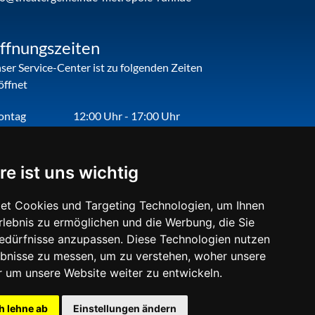
ffnungszeiten
ser Service-Center ist zu folgenden Zeiten
öffnet
ontag
12:00 Uhr - 17:00 Uhr
enstag
09:00 Uhr - 12:00 Uhr
nnerstag
09:00 Uhr - 12:00 Uhr
re ist uns wichtig
eitag
09:00 Uhr - 12:00 Uhr
et Cookies und Targeting Technologien, um Ihnen
Erlebnis zu ermöglichen und die Werbung, die Sie
Bedürfnisse anzupassen. Diese Technologien nutzen
bnisse zu messen, um zu verstehen, woher unsere
um unsere Website weiter zu entwickeln.
h lehne ab
Einstellungen ändern