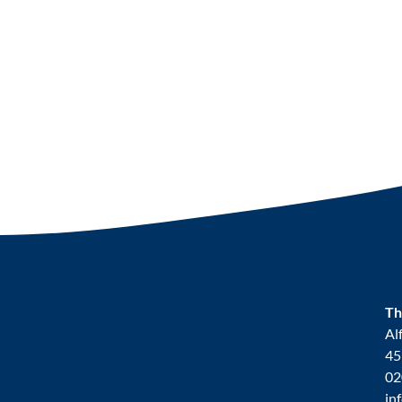
Th
Al
45
02
in