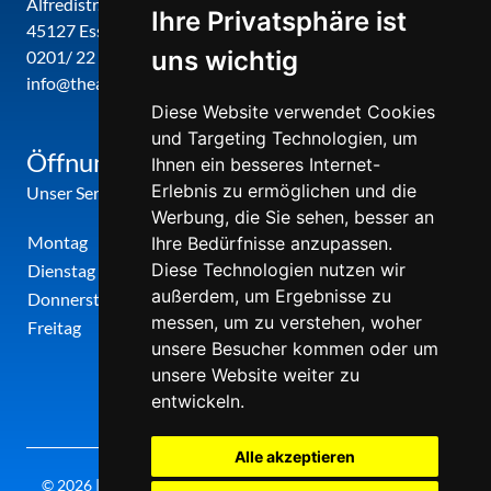
Alfredistr. 32
Ihre Privatsphäre ist
45127 Essen
uns wichtig
0201/ 22 22 29
info@theatergemeinde-metropole-ruhr.de
Diese Website verwendet Cookies
und Targeting Technologien, um
Öffnungszeiten
Ihnen ein besseres Internet-
Erlebnis zu ermöglichen und die
Unser Service-Center ist zu folgenden Zeiten geöffnet
Werbung, die Sie sehen, besser an
Montag
12:00 Uhr - 17:00 Uhr
Ihre Bedürfnisse anzupassen.
Diese Technologien nutzen wir
Dienstag
09:00 Uhr - 12:00 Uhr
außerdem, um Ergebnisse zu
Donnerstag
09:00 Uhr - 12:00 Uhr
messen, um zu verstehen, woher
Freitag
09:00 Uhr - 12:00 Uhr
unsere Besucher kommen oder um
unsere Website weiter zu
entwickeln.
Alle akzeptieren
© 2026 | Theatergemeinde metropole ruhr | 2026/27 | Letzte